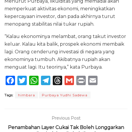
Menurut Purbaya, likuiditas yang memadai akan
memperkuat aktivitas ekonomi, meningkatkan
kepercayaan investor, dan pada akhirnya turut
menopang stabilitas nilai tukar rupiah.
“Kalau ekonominya melambat, orang takut investor
keluar. Kalau kita balik, prospek ekonomi membaik
lagi. Orang cenderung investasi di negara yang
ekonominya tumbuh. Akibatnya rupiah akan
menguat lagi. Itu teorinya,” kata Purbaya.
F
T
W
T
T
G
P
E
a
w
h
el
h
m
ri
m
Tags:
himbara
Purbaya Yudhi Sadewa
c
it
a
e
re
ai
n
ai
e
te
ts
g
a
l
t
l
b
r
A
ra
d
Previous Post
o
p
m
s
Penambahan Layer Cukai Tak Boleh Longgarkan