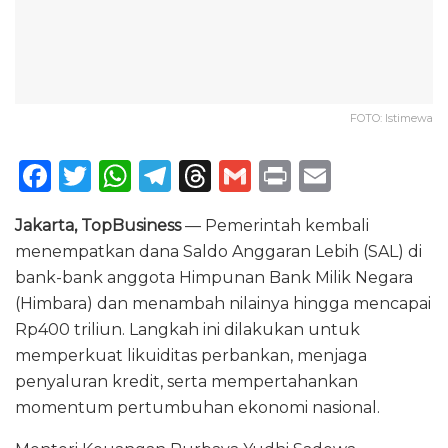
FOTO: Istimewa
F
T
W
T
T
G
P
E
a
w
h
el
h
m
ri
m
Jakarta, TopBusiness
— Pemerintah kembali
c
it
a
e
re
ai
n
ai
menempatkan dana Saldo Anggaran Lebih (SAL) di
e
te
ts
g
a
l
t
l
bank-bank anggota Himpunan Bank Milik Negara
b
r
A
ra
d
(Himbara) dan menambah nilainya hingga mencapai
o
p
m
s
Rp400 triliun. Langkah ini dilakukan untuk
memperkuat likuiditas perbankan, menjaga
o
p
penyaluran kredit, serta mempertahankan
k
momentum pertumbuhan ekonomi nasional.