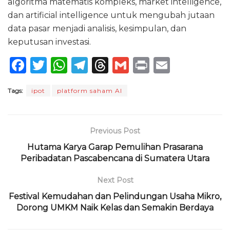
algoritma matematis kompleks, market intelligence,
dan artificial intelligence untuk mengubah jutaan
data pasar menjadi analisis, kesimpulan, dan
keputusan investasi.
F
T
W
T
T
G
P
E
a
w
h
el
h
m
ri
m
Tags:
ipot
platform saham AI
c
it
a
e
re
ai
n
ai
e
te
ts
g
a
l
t
l
b
r
A
ra
d
Previous Post
o
p
m
s
Hutama Karya Garap Pemulihan Prasarana
Peribadatan Pascabencana di Sumatera Utara
o
p
k
Next Post
Festival Kemudahan dan Pelindungan Usaha Mikro,
Dorong UMKM Naik Kelas dan Semakin Berdaya