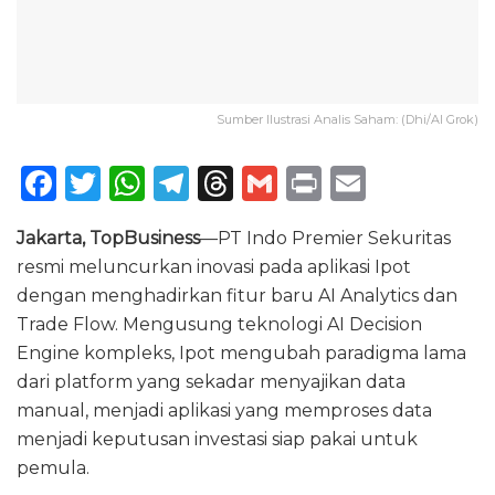
Sumber Ilustrasi Analis Saham: (Dhi/AI Grok)
F
T
W
T
T
G
P
E
a
w
h
el
h
m
ri
m
Jakarta, TopBusiness
—PT Indo Premier Sekuritas
c
it
a
e
re
ai
n
ai
resmi meluncurkan inovasi pada aplikasi Ipot
e
te
ts
g
a
l
t
l
dengan menghadirkan fitur baru AI Analytics dan
b
r
A
ra
d
Trade Flow. Mengusung teknologi AI Decision
o
p
m
s
Engine kompleks, Ipot mengubah paradigma lama
dari platform yang sekadar menyajikan data
o
p
manual, menjadi aplikasi yang memproses data
k
menjadi keputusan investasi siap pakai untuk
pemula.