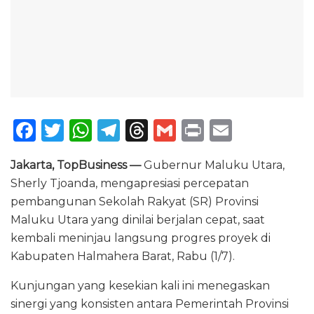
F
T
W
T
T
G
P
E
a
w
h
el
h
m
ri
m
Jakarta, TopBusiness —
Gubernur Maluku Utara,
c
it
a
e
re
ai
n
ai
Sherly Tjoanda, mengapresiasi percepatan
e
te
ts
g
a
l
t
l
pembangunan Sekolah Rakyat (SR) Provinsi
b
r
A
ra
d
Maluku Utara yang dinilai berjalan cepat, saat
o
p
m
s
kembali meninjau langsung progres proyek di
Kabupaten Halmahera Barat, Rabu (1/7).
o
p
k
Kunjungan yang kesekian kali ini menegaskan
sinergi yang konsisten antara Pemerintah Provinsi