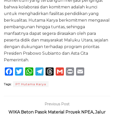
Momentum yang terbangun menjadi pengingat
bahwa kolaborasi dan komitmen adalah kunci
untuk menghadirkan fasilitas pendidikan yang
berkualitas. Hutama Karya berkomitmen mengawal
pembangunan hingga tuntas, sehingga
manfaatnya dapat segera dirasakan oleh para
peserta didik dan masyarakat Maluku Utara, sejalan
dengan dukungan terhadap program prioritas
Presiden Prabowo Subianto dan Asta Cita
Pemerintah.
F
T
W
T
T
G
P
E
a
w
h
el
h
m
ri
m
Tags:
PT Hutama Karya
c
it
a
e
re
ai
n
ai
e
te
ts
g
a
l
t
l
b
r
A
ra
d
Previous Post
o
p
m
s
WIKA Beton Pasok Material Proyek NPEA, Jalur