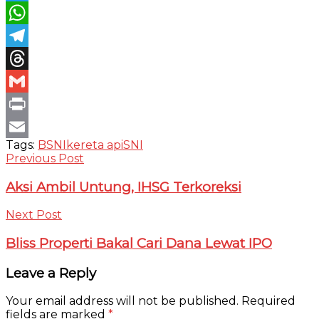
Twitter
WhatsApp
Telegram
Threads
Gmail
Print
Tags:
BSNI
kereta api
SNI
Email
Previous Post
Aksi Ambil Untung, IHSG Terkoreksi
Next Post
Bliss Properti Bakal Cari Dana Lewat IPO
Leave a Reply
Your email address will not be published.
Required
fields are marked
*