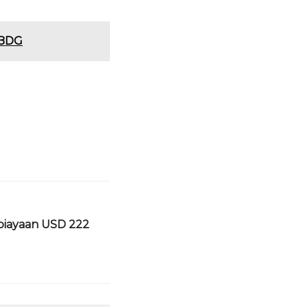
n BDG
iayaan USD 222