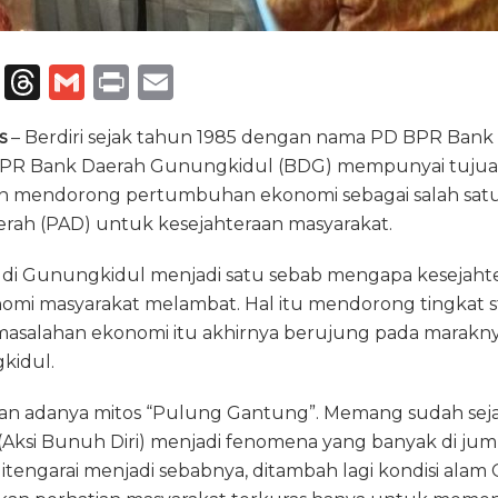
T
T
G
P
E
el
h
m
ri
m
s
– Berdiri sejak tahun 1985 dengan nama PD BPR Bank
e
re
ai
n
ai
BPR Bank Daerah Gunungkidul (BDG) mempunyai tuju
g
a
l
t
l
dan mendorong pertumbuhan ekonomi sebagai salah sat
ra
d
erah (PAD) untuk kesejahteraan masyarakat.
m
s
ir di Gunungkidul menjadi satu sebab mengapa kesejaht
i masyarakat melambat. Hal itu mendorong tingkat s
masalahan ekonomi itu akhirnya berujung pada maraknya
kidul.
an adanya mitos “Pulung Gantung”. Memang sudah seja
Aksi Bunuh Diri) menjadi fenomena yang banyak di jum
itengarai menjadi sebabnya, ditambah lagi kondisi ala