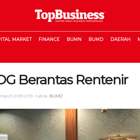
ITAL MARKET
FINANCE
BUMN
BUMD
DAERAH
DG Berantas Rentenir
 March 2019 | 11:19
rubrik:
BUMD