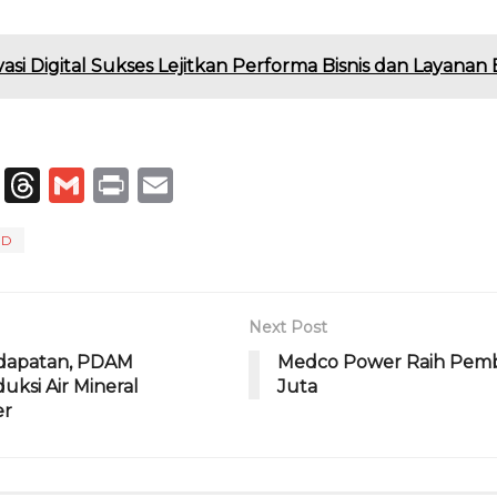
vasi Digital Sukses Lejitkan Performa Bisnis dan Layana
T
T
G
P
E
el
h
m
ri
m
MD
e
re
ai
n
ai
g
a
l
t
l
ra
d
Next Post
m
s
dapatan, PDAM
Medco Power Raih Pemb
ksi Air Mineral
Juta
er