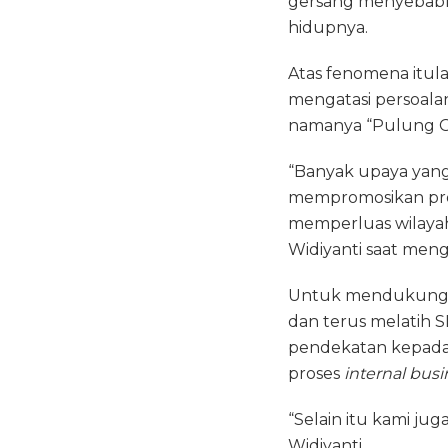
gersang menyebabk
hidupnya.
Atas fenomena itu
mengatasi persoalan
namanya “Pulung G
“Banyak upaya yang
mempromosikan pro
memperluas wilayah
Widiyanti saat meng
Untuk mendukung u
dan terus melatih 
pendekatan kepada 
proses
internal busi
“Selain itu kami ju
Widiyanti.