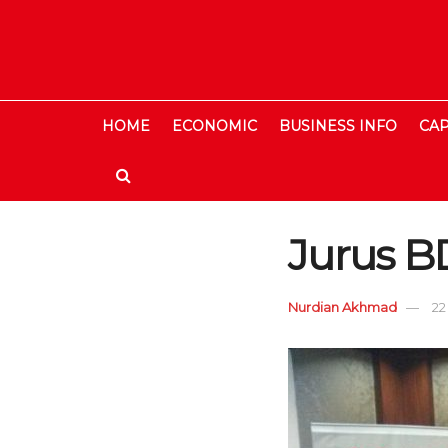
HOME
ECONOMIC
BUSINESS INFO
CAP
Jurus B
Nurdian Akhmad
22