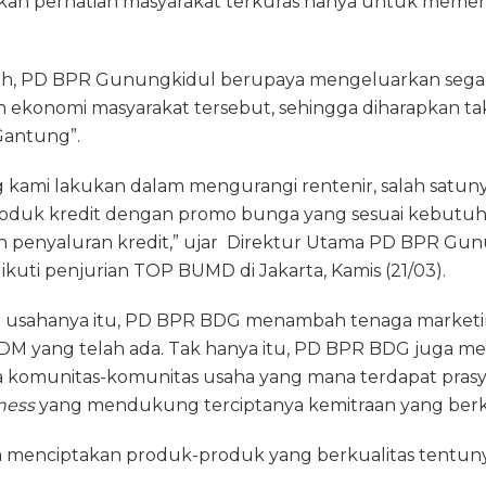
an perhatian masyarakat terkuras hanya untuk meme
lah, PD BPR Gunungkidul berupaya mengeluarkan segal
 ekonomi masyarakat tersebut, sehingga diharapkan tak
antung”.
 kami lakukan dalam mengurangi rentenir, salah satuny
duk kredit dengan promo bunga yang sesuai kebutuha
 penyaluran kredit,” ujar Direktur Utama PD BPR Gunu
ikuti penjurian TOP BUMD di Jakarta, Kamis (21/03).
sahanya itu, PD BPR BDG menambah tenaga marketin
SDM yang telah ada. Tak hanya itu, PD BPR BDG juga m
komunitas-komunitas usaha yang mana terdapat prasya
ness
yang mendukung terciptanya kemitraan yang berku
ga menciptakan produk-produk yang berkualitas tentuny