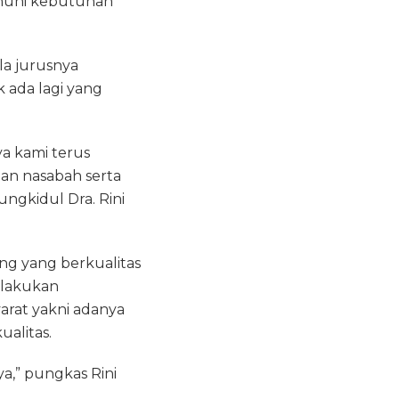
nuhi kebutuhan
a jurusnya
 ada lagi yang
a kami terus
n nasabah serta
ngkidul Dra. Rini
g yang berkualitas
elakukan
rat yakni adanya
alitas.
a,” pungkas Rini