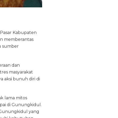
 Pasar Kabupaten
an memberantas
u sumber
eraan dan
tres masyarakat
 aksi bunuh diri di
k lama mitos
pai di Gunungkidul.
m Gunungkidul yang