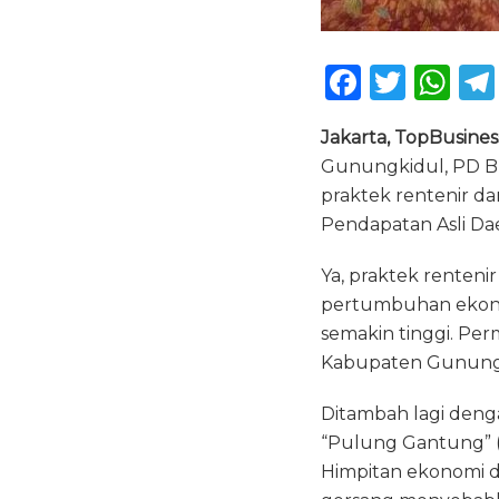
F
T
W
a
w
h
Jakarta, TopBusines
c
it
a
Gunungkidul, PD 
e
te
ts
praktek rentenir 
b
r
A
Pendapatan Asli Da
o
p
Ya, praktek renten
o
p
pertumbuhan ekonom
k
semakin tinggi. Per
Kabupaten Gunung
Ditambah lagi deng
“Pulung Gantung” (
Himpitan ekonomi d