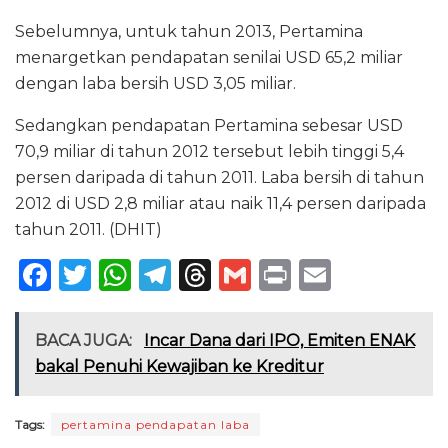
Sebelumnya, untuk tahun 2013, Pertamina
menargetkan pendapatan senilai USD 65,2 miliar
dengan laba bersih USD 3,05 miliar.
Sedangkan pendapatan Pertamina sebesar USD
70,9 miliar di tahun 2012 tersebut lebih tinggi 5,4
persen daripada di tahun 2011. Laba bersih di tahun
2012 di USD 2,8 miliar atau naik 11,4 persen daripada
tahun 2011. (DHIT)
F
T
W
T
T
G
P
E
a
w
h
el
h
m
ri
m
c
it
a
e
re
ai
n
ai
BACA JUGA:
Incar Dana dari IPO, Emiten ENAK
e
te
ts
g
a
l
t
l
bakal Penuhi Kewajiban ke Kreditur
b
r
A
ra
d
o
p
m
s
Tags:
pertamina pendapatan laba