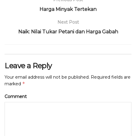
o
p
m
s
Harga Minyak Tertekan
o
p
Next Post
k
Naik: Nilai Tukar Petani dan Harga Gabah
Leave a Reply
Your email address will not be published.
Required fields are
*
marked
Comment