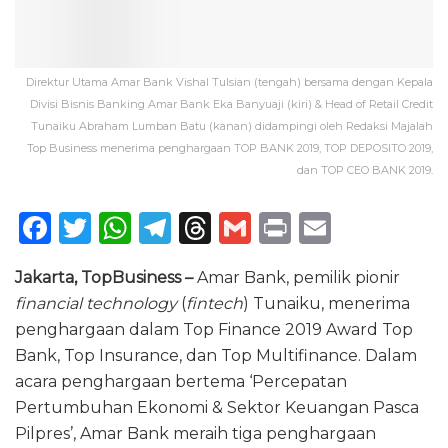
Direktur Utama Amar Bank Vishal Tulsian (tengah) bersama dengan Kepala
Divisi Bisnis Banking Amar Bank Eka Banyuaji (kiri) & Head of Retail Credit
Tunaiku Abraham Lumban Batu (kanan) didampingi oleh Redaksi Majalah
Top Business menerima penghargaan TOP BANK 2019, TOP DEPOSITO 2019,
dan TOP CEO BANK 2019.
F
T
W
T
T
G
P
E
a
w
h
el
h
m
ri
m
Jakarta, TopBusiness
–
Amar Bank, pemilik pionir
c
it
a
e
re
ai
n
ai
financial technology
(
fintech
) Tunaiku, menerima
e
te
ts
g
a
l
t
l
penghargaan dalam Top Finance 2019 Award Top
b
r
A
ra
d
Bank, Top Insurance, dan Top Multifinance. Dalam
o
p
m
s
acara penghargaan bertema ‘Percepatan
Pertumbuhan Ekonomi & Sektor Keuangan Pasca
o
p
Pilpres’, Amar Bank meraih tiga penghargaan