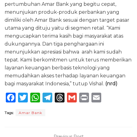
pertumbuhan Amar Bank yang begitu cepat,
menunjukan produk-produk perbankan yang
dimiliki oleh Amar Bank sesuai dengan target pasar
utama yang dituju yaitu di segmen retail. “Kami
mengucapkan terima kasih bagi masyarakat atas
dukungannya. Dan tiga penghargaan ini
menunjukkan apresiasi bahwa arah kami sudah
tepat. Kami berkomitmen untuk terus memberikan
layanan keuangan berbasis teknologi yang
memudahkan akses terhadap layanan keuangan
bagi masyarakat Indonesia,” tutup Vishal.
(nrd)
F
T
W
T
T
G
P
E
a
w
h
el
h
m
ri
m
Tags:
Amar Bank
c
it
a
e
re
ai
n
ai
e
te
ts
g
a
l
t
l
b
r
A
ra
d
Previous Post