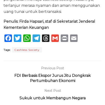
terlanjur merasa nyaman dan aman menggunakan
uang tunai untuk bertransaksi.
Penulis: Firda Hapsari, staf di Sekretariat Jenderal
Kementerian Keuangan
F
T
W
T
T
G
P
E
a
w
h
el
h
m
ri
m
Tags:
Cashless Society
c
it
a
e
re
ai
n
ai
e
te
ts
g
a
l
t
l
b
r
A
ra
d
Previous Post
o
p
m
s
FDI Berbasis Ekspor Jurus Jitu Dongkrak
o
Pertumbuhan Ekonomi
p
k
Next Post
Sukuk untuk Membangun Negara