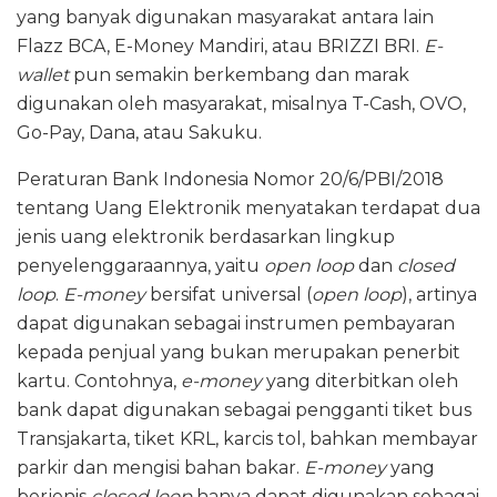
yang banyak digunakan masyarakat antara lain
Flazz BCA, E-Money Mandiri, atau BRIZZI BRI.
E-
wallet
pun semakin berkembang dan marak
digunakan oleh masyarakat, misalnya T-Cash, OVO,
Go-Pay, Dana, atau Sakuku.
Peraturan Bank Indonesia Nomor 20/6/PBI/2018
tentang Uang Elektronik menyatakan terdapat dua
jenis uang elektronik berdasarkan lingkup
penyelenggaraannya, yaitu
open loop
dan
closed
loop
.
E-money
bersifat universal (
open loop
), artinya
dapat digunakan sebagai instrumen pembayaran
kepada penjual yang bukan merupakan penerbit
kartu. Contohnya,
e-money
yang diterbitkan oleh
bank dapat digunakan sebagai pengganti tiket bus
Transjakarta, tiket KRL, karcis tol, bahkan membayar
parkir dan mengisi bahan bakar.
E-money
yang
berjenis
closed loop
hanya dapat digunakan sebagai