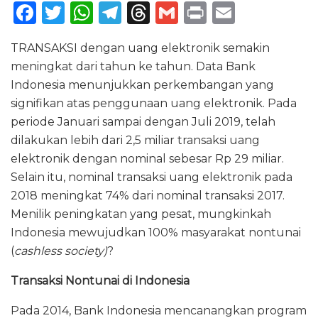
F
T
W
T
T
G
P
E
a
w
h
el
h
m
ri
m
TRANSAKSI dengan uang elektronik semakin
c
it
a
e
re
ai
n
ai
meningkat dari tahun ke tahun. Data Bank
e
te
ts
g
a
l
t
l
Indonesia menunjukkan perkembangan yang
b
r
A
ra
d
signifikan atas penggunaan uang elektronik. Pada
o
p
m
s
periode Januari sampai dengan Juli 2019, telah
dilakukan lebih dari 2,5 miliar transaksi uang
o
p
elektronik dengan nominal sebesar Rp 29 miliar.
k
Selain itu, nominal transaksi uang elektronik pada
2018 meningkat 74% dari nominal transaksi 2017.
Menilik peningkatan yang pesat, mungkinkah
Indonesia mewujudkan 100% masyarakat nontunai
(
cashless society)
?
Transaksi Nontunai di Indonesia
Pada 2014, Bank Indonesia mencanangkan program