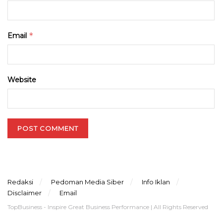
*
Email
Website
Redaksi
Pedoman Media Siber
Info Iklan
Disclaimer
Email
TopBusiness - Inspire Great Business Performance | All Rights Reserved