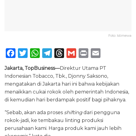
Foto: Istimewa
F
T
W
T
T
G
P
E
a
w
h
el
h
m
ri
m
Jakarta, TopBusiness—
Direktur Utama PT
c
it
a
e
re
ai
n
ai
Indonesian Tobacco, Tbk., Djonny Saksono,
e
te
ts
g
a
l
t
l
mengatakan di Jakarta hari ini bahwa kebijakan
b
r
A
ra
d
menaikkan cukai rokok oleh pemerintah Indonesia,
o
p
m
s
di kemudian hari berdampak positif bagi pihaknya.
o
p
“Sebab, akan ada proses
shifting
dari pengguna
k
rokok-jadi, ke tembakau linting produksi
perusahaan kami. Harga produk kami jauh lebih