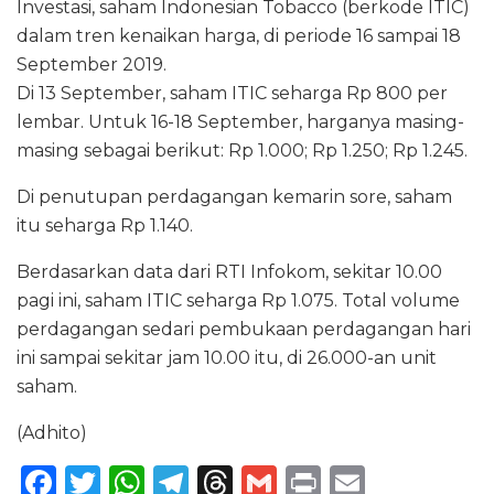
Investasi, saham Indonesian Tobacco (berkode ITIC)
dalam tren kenaikan harga, di periode 16 sampai 18
September 2019.
Di 13 September, saham ITIC seharga Rp 800 per
lembar. Untuk 16-18 September, harganya masing-
masing sebagai berikut: Rp 1.000; Rp 1.250; Rp 1.245.
Di penutupan perdagangan kemarin sore, saham
itu seharga Rp 1.140.
Berdasarkan data dari RTI Infokom, sekitar 10.00
pagi ini, saham ITIC seharga Rp 1.075. Total volume
perdagangan sedari pembukaan perdagangan hari
ini sampai sekitar jam 10.00 itu, di 26.000-an unit
saham.
(Adhito)
F
T
W
T
T
G
P
E