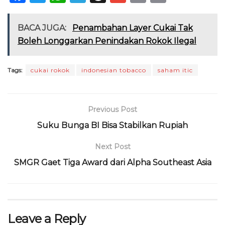
a
w
h
el
h
m
ri
m
c
it
a
e
re
ai
n
ai
BACA JUGA:
Penambahan Layer Cukai Tak
e
te
ts
g
a
l
t
l
Boleh Longgarkan Penindakan Rokok Ilegal
b
r
A
ra
d
o
p
m
s
Tags:
cukai rokok
indonesian tobacco
saham itic
o
p
k
Previous Post
Suku Bunga BI Bisa Stabilkan Rupiah
Next Post
SMGR Gaet Tiga Award dari Alpha Southeast Asia
Leave a Reply