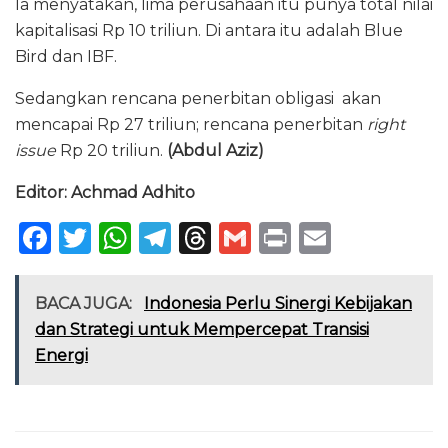
Ia menyatakan, lima perusahaan itu punya total nilai
kapitalisasi Rp 10 triliun. Di antara itu adalah Blue
Bird dan IBF.
Sedangkan rencana penerbitan obligasi akan
mencapai Rp 27 triliun; rencana penerbitan
right
issue
Rp 20 triliun.
(Abdul Aziz)
Editor: Achmad Adhito
F
T
W
T
T
G
P
E
a
w
h
el
h
m
ri
m
c
it
a
e
re
ai
n
ai
BACA JUGA:
Indonesia Perlu Sinergi Kebijakan
e
te
ts
g
a
l
t
l
dan Strategi untuk Mempercepat Transisi
Energi
b
r
A
ra
d
o
p
m
s
o
p