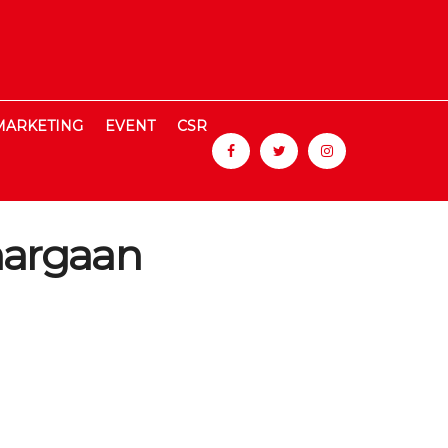
MARKETING
EVENT
CSR
hargaan