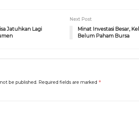
m
s
Next Post
sa Jatuhkan Lagi
Minat Investasi Besar, 
sumen
Belum Paham Bursa
*
 not be published.
Required fields are marked