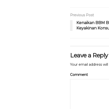
o
p
o
p
Previous Post
k
Kenaikan BBM Bi
Keyakinan Kon
Leave a Reply
Your email address will
Comment