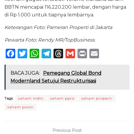
BBTN mencapai 116.220.200 lembar, dengan harga
di Rp 1.000 untuk tiapnya lembarnya.
Keterangan Foto: Pameran Properti di Jakarta
Pewarta Foto: Rendy MR/TopBusiness
F
T
W
T
T
G
P
E
a
w
h
el
h
m
ri
m
c
it
a
e
re
ai
n
ai
BACA JUGA:
Pemegang Global Bond
e
te
ts
g
a
l
t
l
Modernland Setujui Restrukturisasi
b
r
A
ra
d
o
p
m
s
Tags:
saham mdln
saham ppro
saham properti
saham pwon
o
p
k
Previous Post