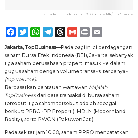
Ilustrasi Pameran Properti. FOTO: Rendy MR/TopBusiness
F
T
W
T
T
G
P
E
a
w
h
el
h
m
ri
m
Jakarta, TopBusiness—
Pada pagi ini di perdagangan
c
it
a
e
re
ai
n
ai
saham Bursa Efek Indonesia (BEI), Jakarta, sebanyak
e
te
ts
g
a
l
t
l
tiga saham perusahaan properti masuk ke dalam
b
r
A
ra
d
gugus saham dengan volume transaksi terbanyak
o
p
m
s
(top volume).
Berdasarkan pantauan wartawan
Majalah
o
p
TopBusiness
dari data transaksi di bursa saham
k
tersebut, tiga saham tersebut adalah sebagai
berikut: PPRO (PP Properti), MDLN (Modernland
Realty), serta PWON (Pakuwon Jati).
Pada sekitar jam 10.00, saham PPRO mencatatkan