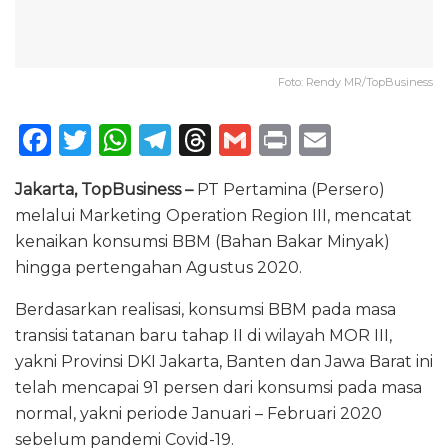
Foto: Rendy MR/TopBusiness
F
T
W
T
T
G
P
E
a
w
h
el
h
m
ri
m
Jakarta, TopBusiness –
PT Pertamina (Persero)
c
it
a
e
re
ai
n
ai
melalui Marketing Operation Region III, mencatat
e
te
ts
g
a
l
t
l
kenaikan konsumsi BBM (Bahan Bakar Minyak)
b
r
A
ra
d
hingga pertengahan Agustus 2020.
o
p
m
s
Berdasarkan realisasi, konsumsi BBM pada masa
o
p
transisi tatanan baru tahap II di wilayah MOR III,
k
yakni Provinsi DKI Jakarta, Banten dan Jawa Barat ini
telah mencapai 91 persen dari konsumsi pada masa
normal, yakni periode Januari – Februari 2020
sebelum pandemi Covid-19.