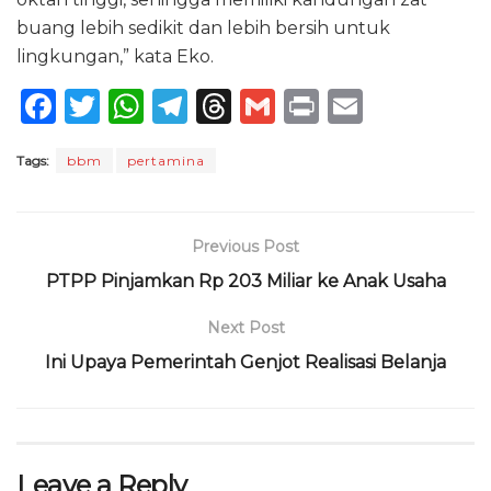
buang lebih sedikit dan lebih bersih untuk
lingkungan,” kata Eko.
F
T
W
T
T
G
P
E
a
w
h
el
h
m
ri
m
Tags:
bbm
pertamina
c
it
a
e
re
ai
n
ai
e
te
ts
g
a
l
t
l
b
r
A
ra
d
Previous Post
o
p
m
s
PTPP Pinjamkan Rp 203 Miliar ke Anak Usaha
o
p
Next Post
k
Ini Upaya Pemerintah Genjot Realisasi Belanja
Leave a Reply