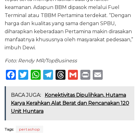
keamanan. Adapun BBM dipasok melalui Fuel
Terminal atau TBBM Pertamina terdekat. “Dengan
harga dan kualitas yang sama dengan SPBU,
diharapkan keberadaan Pertamina makin dirasakan
manfaatnya khususnya oleh masyarakat pedesaan,”
imbuh Dewi.
Foto: Rendy MR/TopBusiness
F
T
W
T
T
G
P
E
a
w
h
el
h
m
ri
m
c
it
a
e
re
ai
n
ai
BACA JUGA:
Konektivitas Dipulihkan, Hutama
e
te
ts
g
a
l
t
l
Karya Kerahkan Alat Berat dan Rencanakan 120
Unit Huntara
b
r
A
ra
d
o
p
m
s
Tags:
pertashop
o
p