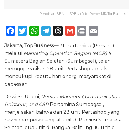
Pengisian BBM di SPBU (Foto: Rendy MR/TopBusiness)
F
T
W
T
T
G
P
E
a
w
h
el
h
m
ri
m
Jakarta, TopBusiness—
PT Pertamina (Persero)
c
it
a
e
re
ai
n
ai
melalui
Marketing Operation Region (MOR) II
e
te
ts
g
a
l
t
l
Sumatera Bagian Selatan (Sumbagsel), telah
b
r
A
ra
d
memgoperasikan 28 unit Pertashop untuk
o
p
m
s
mencukupi kebutuhan energi masyarakat di
pedesaan.
o
p
k
Dewi Sri Utami,
Region Manager Communication,
Relations, and CSR
Pertamina Sumbagsel,
menjelaskan bahwa dari 28 unit Pertashop yang
resmi beroperasi, empat unit di Provinsi Sumatera
Selatan, dua unit di Bangka Belitung, 10 unit di