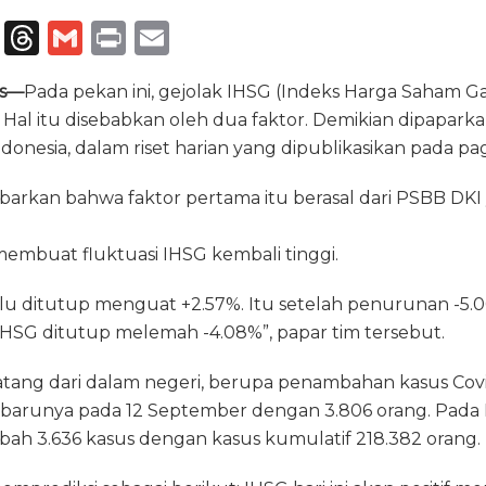
T
T
G
P
E
el
h
m
ri
m
ss—
Pada pekan ini, gejolak IHSG (Indeks Harga Saham 
e
re
ai
n
ai
. Hal itu disebabkan oleh dua faktor. Demikian dipaparka
g
a
l
t
l
onesia, dalam riset harian yang dipublikasikan pada pagi
ra
d
barkan bahwa faktor pertama itu berasal dari PSBB DKI
m
s
membuat fluktuasi IHSG kembali tinggi.
lu ditutup menguat +2.57%. Itu setelah penurunan -5.0
IHSG ditutup melemah -4.08%”, papar tim tersebut.
atang dari dalam negeri, berupa penambahan kasus Covi
barunya pada 12 September dengan 3.806 orang. Pada
ah 3.636 kasus dengan kasus kumulatif 218.382 orang.