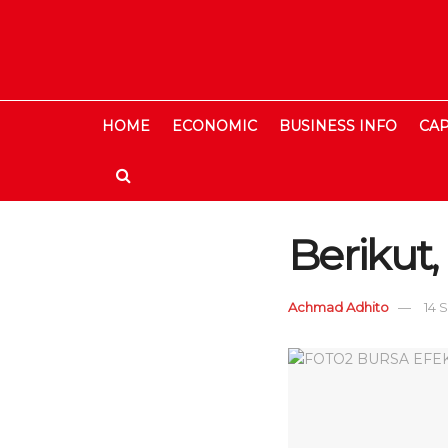
HOME
ECONOMIC
BUSINESS INFO
CAP
Berikut
Achmad Adhito
14 