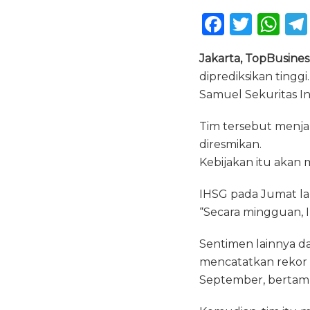
F
T
W
a
w
h
Jakarta, TopBusine
c
it
a
diprediksikan tinggi
e
te
ts
Samuel Sekuritas Ind
b
r
A
Tim tersebut menja
o
p
diresmikan.
o
p
Kebijakan itu akan 
k
IHSG pada Jumat la
“Secara mingguan, 
Sentimen lainnya d
mencatatkan rekor 
September, bertamb