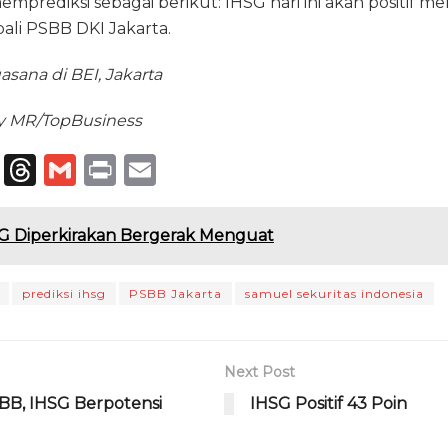
emprediksi sebagai berikut: IHSG hari ini akan positif m
ali PSBB DKI Jakarta.
asana di BEI, Jakarta
y MR/TopBusiness
T
T
G
P
E
el
h
m
ri
m
e
re
ai
n
ai
G Diperkirakan Bergerak Menguat
g
a
l
t
l
ra
d
prediksi ihsg
PSBB Jakarta
samuel sekuritas indonesia
m
s
Next Post
BB, IHSG Berpotensi
IHSG Positif 43 Poin