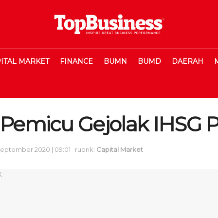
ITAL MARKET
FINANCE
BUMN
BUMD
DAERAH
, Pemicu Gejolak IHSG P
September 2020 | 09:01
rubrik:
Capital Market