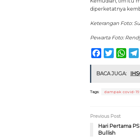
Kemudian, tim itu m
diperketatnya kemb
Keterangan Foto: Su
Pewarta Foto: Rend
F
T
W
a
w
h
c
it
a
BACA JUGA:
IHS
e
te
ts
b
r
A
Tags:
dampak covid-19
o
p
o
p
Previous Post
k
Hari Pertama PS
Bullish