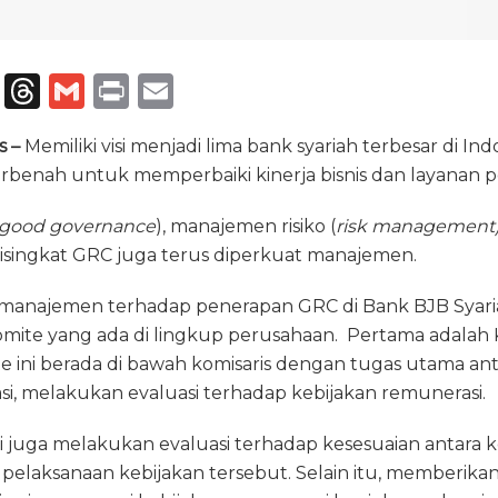
T
T
G
P
E
el
h
m
ri
m
s –
Memiliki visi menjadi lima bank syariah terbesar di In
e
re
ai
n
ai
berbenah untuk memperbaiki kinerja bisnis dan layanan
g
a
l
t
l
ra
d
good governance
), manajemen risiko (
risk management
isingkat GRC juga terus diperkuat manajemen.
m
s
anajemen terhadap penerapan GRC di Bank BJB Syariah
mite yang ada di lingkup perusahaan. Pertama adalah
e ini berada di bawah komisaris dengan tugas utama an
i, melakukan evaluasi terhadap kebijakan remunerasi.
 juga melakukan evaluasi terhadap kesesuaian antara k
pelaksanaan kebijakan tersebut. Selain itu, memberika