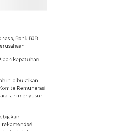
donesia, Bank BJB
 perusahaan.
)
, dan kepatuhan
 ini dibuktikan
 Komite Remunerasi
tara lain menyusun
ebijakan
n rekomendasi