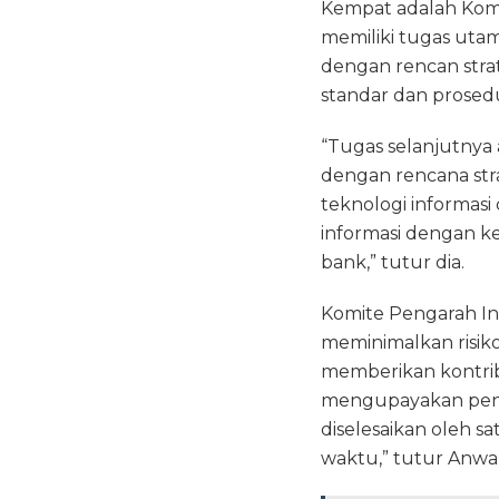
Kempat adalah Komit
memiliki tugas utam
dengan rencan stra
standar dan prosedu
“Tugas selanjutnya 
dengan rencana stra
teknologi informasi
informasi dengan k
bank,” tutur dia.
Komite Pengarah In
meminimalkan risiko 
memberikan kontribu
mengupayakan penye
diselesaikan oleh s
waktu,” tutur Anwa