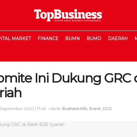
ITAL MARKET
FINANCE
BUMN
BUMD
DAERAH
omite Ini Dukung GRC 
riah
 September 2020 | 17:46
rubrik:
Business Info
,
Event
,
GCG