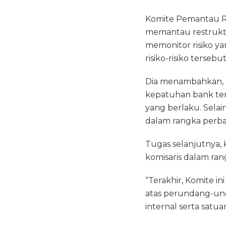
Komite Pemantau Ri
memantau restruktu
memonitor risiko y
risiko-risiko tersebu
Dia menambahkan, K
kepatuhan bank te
yang berlaku. Sela
dalam rangka perba
Tugas selanjutnya
komisaris dalam ra
“Terakhir, Komite 
atas perundang-unda
internal serta satu