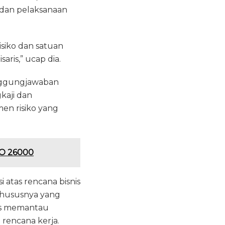
 dan pelaksanaan
siko dan satuan
ris,” ucap dia.
anggungjawaban
kaji dan
en risiko yang
SO 26000
atas rencana bisnis
khususnya yang
gas memantau
 rencana kerja.