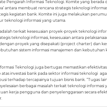
e Pengarah Informasi Teknologi. Komite yang berada di 
a’ antara membuat rencana strategis teknologi informas
tegis kegiatan bank. Komite ini juga melakukan perumu
r teknologi informasi yang utama.
adalah terkait kesesuaian proyek-proyek teknologi infor
tegis teknologi informasi, kesesuaian antara pelaksana
 dengan proyek yang disepakati (project charter) dan ke
ebutuhan sistem informasi manajemen dan kebutuhan 
formasi Teknologi juga bertugas memastikan efektivita
atas investasi bank pada sektor informasi teknologi agar
si terhadap tercapainya tujuan bisnis bank. “Tugas lai
lesaian berbagai masalah terkait teknologi informasi 
atuan kerja pengguna dan penyelenggaraan secara efekti
r.