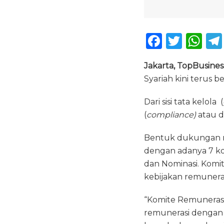
F
T
W
a
w
h
Jakarta, TopBusines
c
it
a
Syariah kini terus 
e
te
ts
b
r
A
Dari sisi tata kelola (
(
compliance)
atau d
o
p
o
p
Bentuk dukungan m
k
dengan adanya 7 ko
dan Nominasi. Komit
kebijakan remuneras
“Komite Remunerasi
remunerasi dengan 