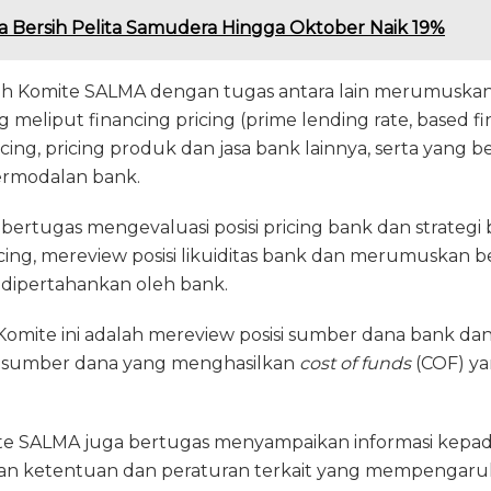
a Bersih Pelita Samudera Hingga Oktober Naik 19%
lah Komite SALMA dengan tugas antara lain merumusk
g meliput financing pricing (prime lending rate, based fi
icing, pricing produk dan jasa bank lainnya, serta yang 
 permodalan bank.
bertugas mengevaluasi posisi pricing bank dan strategi
icing, mereview posisi likuiditas bank dan merumuskan 
n dipertahankan oleh bank.
i Komite ini adalah mereview posisi sumber dana bank 
nis sumber dana yang menghasilkan
cost of funds
(COF) ya
ite SALMA juga bertugas menyampaikan informasi kepad
n ketentuan dan peraturan terkait yang mempengaruhi