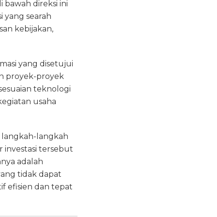
bawah direksi ini
i yang searah
san kebijakan,
masi yang disetujui
an proyek-proyek
sesuaian teknologi
kegiatan usaha
s langkah-langkah
 investasi tersebut
nnya adalah
yang tidak dapat
f efisien dan tepat