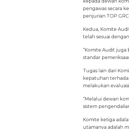
kepada dewan komisa
pengawas secara ke
penjurian TOP GRC 
Kedua, Komite Aud
telah sesuai dengan
“Komite Audit juga 
standar pemeriksaan
Tugas lain dari Ko
kepatuhan terhadap
melakukan evaluasi 
“Melalui dewan ko
sistem pengendalian 
Komite ketiga adala
utamanya adalah mel