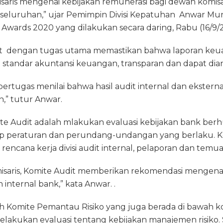
ris mengenai kebijakan remunerasi bagi dewan komisari
seluruhan,” ujar Pemimpin Divisi Kepatuhan Anwar M
Awards 2020 yang dilakukan secara daring, Rabu (16/9/
it dengan tugas utama memastikan bahwa laporan ke
 standar akuntansi keuangan, transparan dan dapat dia
bertugas menilai bahwa hasil audit internal dan ekster
,” tutur Anwar.
mite Audit adalah mlakukan evaluasi kebijakan bank b
 peraturan dan perundang-undangan yang berlaku. Ko
rencana kerja divisi audit internal, pelaporan dan temua
misaris, Komite Audit memberikan rekomendasi menge
internal bank,” kata Anwar. .
h Komite Pemantau Risiko yang juga berada di bawah ko
akukan evaluasi tentang kebijakan manajemen risiko. S