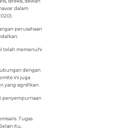
s, direksi, dewan
unawar dalam
2020).
uangan perusahaan
ndalkan.
nal telah memenuhi
erhubungan dengan
mite ini juga
n yang signifikan.
nai penyempurnaan
misaris. Tugas
elain itu,