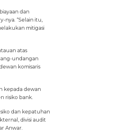
biayaan dan
nya. “Selain itu,
elakukan mitigasi
tauan atas
ndang-undangan
 dewan komisaris
an kepada dewan
 risiko bank.
isiko dan kepatuhan
rnal, divisi audit
ar Anwar.