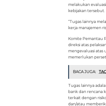
melakukan evaluasi
kebijakan tersebut.
“Tugas lainnya mel
kerja manajemen ri
Komite Pemantau R
direksi atas pelaks
mengevaluasi atas u
memerlukan perset
BACA JUGA:
TAC
Tugas lainnya adal
bank dan rencana k
terkait dengan risi
dan/atau memberikan