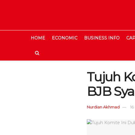
HOME
ECONOMIC
BUSINESS INFO
CAP
Tujuh K
BJB Sya
Nurdian Akhmad
16