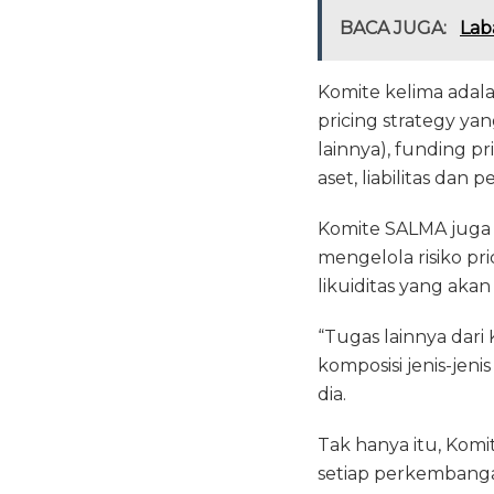
BACA JUGA:
Lab
Komite kelima ada
pricing strategy yan
lainnya), funding pr
aset, liabilitas dan
Komite SALMA juga 
mengelola risiko pr
likuiditas yang aka
“Tugas lainnya dar
komposisi jenis-je
dia.
Tak hanya itu, Kom
setiap perkembanga