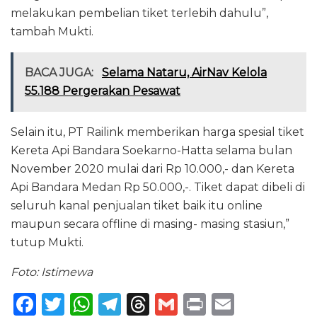
melakukan pembelian tiket terlebih dahulu”,
tambah Mukti.
BACA JUGA:
Selama Nataru, AirNav Kelola
55.188 Pergerakan Pesawat
Selain itu, PT Railink memberikan harga spesial tiket
Kereta Api Bandara Soekarno-Hatta selama bulan
November 2020 mulai dari Rp 10.000,- dan Kereta
Api Bandara Medan Rp 50.000,-. Tiket dapat dibeli di
seluruh kanal penjualan tiket baik itu online
maupun secara offline di masing- masing stasiun,”
tutup Mukti.
Foto: Istimewa
F
T
W
T
T
G
P
E