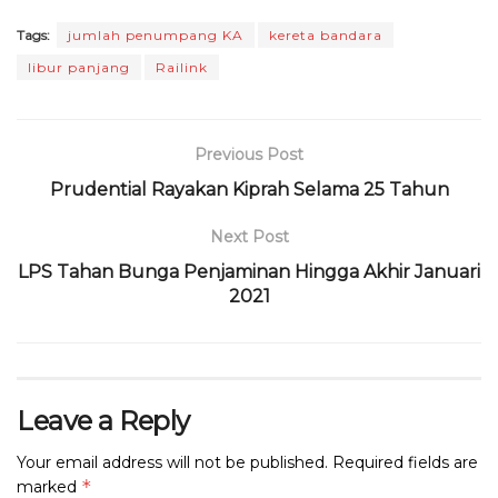
a
w
h
el
h
m
ri
m
Tags:
jumlah penumpang KA
kereta bandara
c
it
a
e
re
ai
n
ai
libur panjang
Railink
e
te
ts
g
a
l
t
l
b
r
A
ra
d
o
p
m
s
Previous Post
o
p
Prudential Rayakan Kiprah Selama 25 Tahun
k
Next Post
LPS Tahan Bunga Penjaminan Hingga Akhir Januari
2021
Leave a Reply
Your email address will not be published.
Required fields are
*
marked