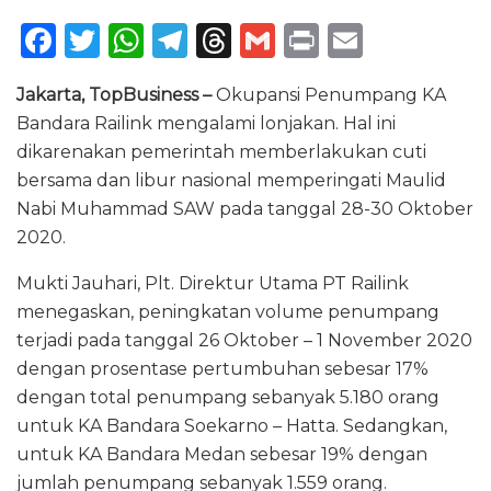
F
T
W
T
T
G
P
E
a
w
h
el
h
m
ri
m
Jakarta, TopBusiness –
Okupansi Penumpang KA
c
it
a
e
re
ai
n
ai
Bandara Railink mengalami lonjakan. Hal ini
e
te
ts
g
a
l
t
l
dikarenakan pemerintah memberlakukan cuti
b
r
A
ra
d
bersama dan libur nasional memperingati Maulid
o
p
m
s
Nabi Muhammad SAW pada tanggal 28-30 Oktober
2020.
o
p
k
Mukti Jauhari, Plt. Direktur Utama PT Railink
menegaskan, peningkatan volume penumpang
terjadi pada tanggal 26 Oktober – 1 November 2020
dengan prosentase pertumbuhan sebesar 17%
dengan total penumpang sebanyak 5.180 orang
untuk KA Bandara Soekarno – Hatta. Sedangkan,
untuk KA Bandara Medan sebesar 19% dengan
jumlah penumpang sebanyak 1.559 orang.