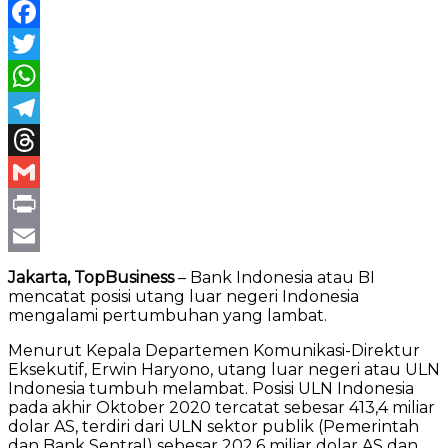
Facebook
Twitter
WhatsApp
Telegram
Threads
Gmail
Print
Email
Jakarta, TopBusiness
– Bank Indonesia atau BI
mencatat posisi utang luar negeri Indonesia
mengalami pertumbuhan yang lambat.
Menurut Kepala Departemen Komunikasi-Direktur
Eksekutif, Erwin Haryono, utang luar negeri atau ULN
Indonesia tumbuh melambat. Posisi ULN Indonesia
pada akhir Oktober 2020 tercatat sebesar 413,4 miliar
dolar AS, terdiri dari ULN sektor publik (Pemerintah
dan Bank Sentral) sebesar 202,6 miliar dolar AS dan