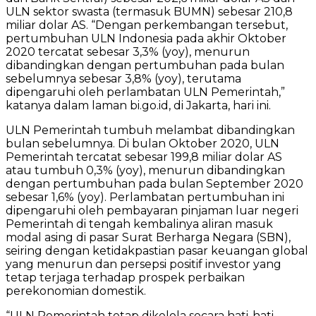
ULN sektor swasta (termasuk BUMN) sebesar 210,8
miliar dolar AS. “Dengan perkembangan tersebut,
pertumbuhan ULN Indonesia pada akhir Oktober
2020 tercatat sebesar 3,3% (yoy), menurun
dibandingkan dengan pertumbuhan pada bulan
sebelumnya sebesar 3,8% (yoy), terutama
dipengaruhi oleh perlambatan ULN Pemerintah,”
katanya dalam laman bi.go.id, di Jakarta, hari ini.
ULN Pemerintah tumbuh melambat dibandingkan
bulan sebelumnya. Di bulan Oktober 2020, ULN
Pemerintah tercatat sebesar 199,8 miliar dolar AS
atau tumbuh 0,3% (yoy), menurun dibandingkan
dengan pertumbuhan pada bulan September 2020
sebesar 1,6% (yoy). Perlambatan pertumbuhan ini
dipengaruhi oleh pembayaran pinjaman luar negeri
Pemerintah di tengah kembalinya aliran masuk
modal asing di pasar Surat Berharga Negara (SBN),
seiring dengan ketidakpastian pasar keuangan global
yang menurun dan persepsi positif investor yang
tetap terjaga terhadap prospek perbaikan
perekonomian domestik.
“ULN Pemerintah tetap dikelola secara hati-hati,