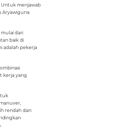
ir. Untuk menjawab
as Aryawiguna
mulai dari
an baik di
i adalah pekerja
kombinasi
t kerja yang
ntuk
manuver,
bih rendah dan
bandingkan
.