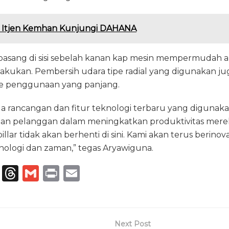
 Itjen Kemhan Kunjungi DAHANA
ipasang di sisi sebelah kanan kap mesin mempermudah ak
lakukan. Pembersih udara tipe radial yang digunakan j
de penggunaan yang panjang.
a rancangan dan fitur teknologi terbaru yang digunaka
n pelanggan dalam meningkatkan produktivitas mereka
llar tidak akan berhenti di sini. Kami akan terus berinov
logi dan zaman,” tegas Aryawiguna.
T
T
G
P
E
el
h
m
ri
m
e
re
ai
n
ai
g
a
l
t
l
Next Post