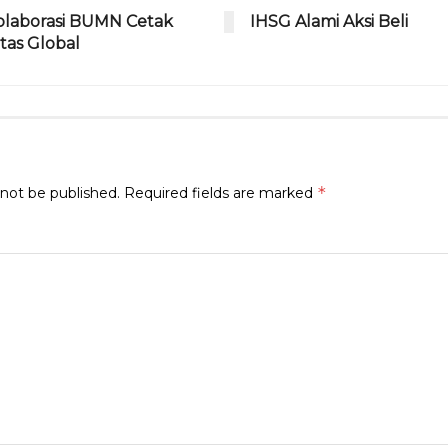
ra
d
laborasi BUMN Cetak
IHSG Alami Aksi Beli
m
s
tas Global
*
 not be published.
Required fields are marked