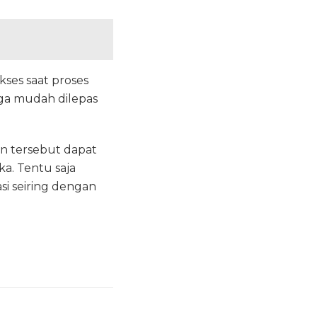
ses saat proses
uga mudah dilepas
n tersebut dapat
. Tentu saja
asi seiring dengan