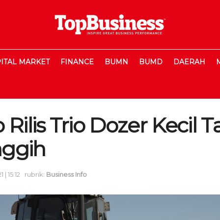
ITAL MARKET
FINANCE
BUMN
BUMD
DAERAH
 Rilis Trio Dozer Kecil
nggih
 | 15:12
rubrik:
Business Info