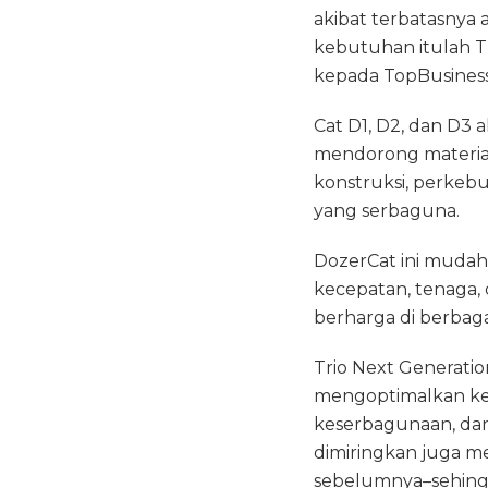
akibat terbatasnya 
kebutuhan itulah Th
kepada TopBusiness.
Cat D1, D2, dan D3
mendorong material
konstruksi, perkebu
yang serbaguna.
DozerCat ini mudah 
kecepatan, tenaga, d
berharga di berbagai
Trio Next Generatio
mengoptimalkan k
keserbagunaan, dan 
dimiringkan juga me
sebelumnya–sehingga