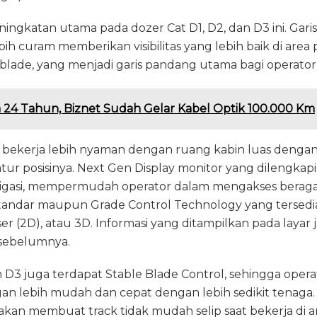
peningkatan utama pada dozer Cat D1, D2, dan D3 ini. Gari
bih curam memberikan visibilitas yang lebih baik di area
 blade, yang menjadi garis pandang utama bagi operator,
a 24 Tahun, Biznet Sudah Gelar Kabel Optik 100.000 Km
a bekerja lebih nyaman dengan ruang kabin luas dengan
atur posisinya. Next Gen Display monitor yang dilengkapi
igasi, mempermudah operator dalam mengakses beraga
r standar maupun Grade Control Technology yang tersedia
aser (2D), atau 3D. Informasi yang ditampilkan pada layar 
 sebelumnya.
n D3 juga terdapat Stable Blade Control, sehingga oper
an lebih mudah dan cepat dengan lebih sedikit tenaga.
akan membuat track tidak mudah selip saat bekerja di 