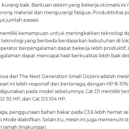
kurang baik. Bantuan sistem yang bekerja otomatis in
ong material dan mengurangi fatigue. Produktivitas 
a jumlah passes.
ni memiliki kemampuan untuk meningkatkan teknologi dan
 teknologi yang berbeda berdasarkan kebutuhan di loka
 operator berpengalaman dapat bekerja lebih produktif
laman dapat mencapai hasil berkualitas lebih baik den
imewa dari The Next Generation Small Dozers adalah mesi
esel ini lebih responsif dan bertenaga, dengan HP 8-10% 
digunakan pada model sebelumnya. Cat D1 memiliki te
D2 92 HP, dan Cat D3 104 HP.
aga, penggunaan bahan bakar pada C3.6 lebih hemat sek
o Mode diaktifkan. Selain itu, mesin ini juga memenuhi s
ih ramah lingkungan.