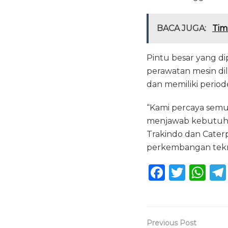
BACA JUGA:
Tim
Pintu besar yang d
perawatan mesin di
dan memiliki perio
“Kami percaya semu
menjawab kebutuha
Trakindo dan Caterpi
perkembangan tekno
F
T
W
a
w
h
c
it
a
e
te
ts
Previous Post