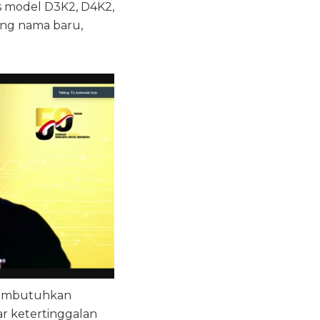
us model D3K2, D4K2,
ang nama baru,
 membutuhkan
r ketertinggalan