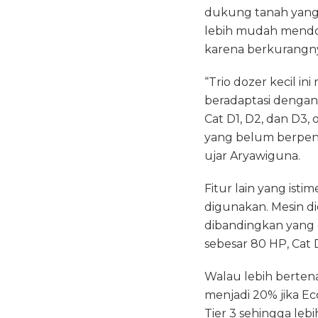
dukung tanah yang 
lebih mudah mendor
karena berkurangny
“Trio dozer kecil i
beradaptasi dengan
Cat D1, D2, dan D3,
yang belum berpenga
ujar Aryawiguna.
Fitur lain yang ist
digunakan. Mesin di
dibandingkan yang 
sebesar 80 HP, Cat 
Walau lebih berten
menjadi 20% jika Ec
Tier 3 sehingga leb