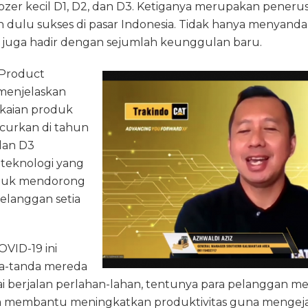
s dozer kecil D1, D2, dan D3. Ketiganya merupakan pener
g
a
l
t
l
h dulu sukses di pasar Indonesia. Tidak hanya menyand
ra
d
t juga hadir dengan sejumlah keunggulan baru.
m
s
 Product
menjelaskan
kaian produk
curkan di tahun
 dan D3
teknologi yang
ntuk mendorong
pelanggan setia
VID-19 ini
a-tanda mereda
lai berjalan perlahan-lahan, tentunya para pelanggan
a membantu meningkatkan produktivitas guna mengeja