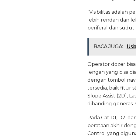
“Visibilitas adalah 
lebih rendah dan le
periferal dan sudut
BACA JUGA:
Usi
Operator dozer bis
lengan yang bisa di
dengan tombol nav
tersedia, baik fitu
Slope Assist (2D), L
dibanding generasi
Pada Cat D1, D2, da
perataan akhir deng
Control yang digun