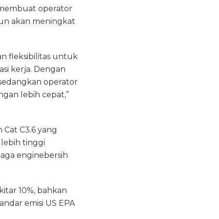
i membuat operator
pun akan meningkat
 fleksibilitas untuk
si kerja. Dengan
, sedangkan operator
gan lebih cepat,”
n Cat C3.6 yang
lebih tinggi
naga enginebersih
itar 10%, bahkan
tandar emisi US EPA