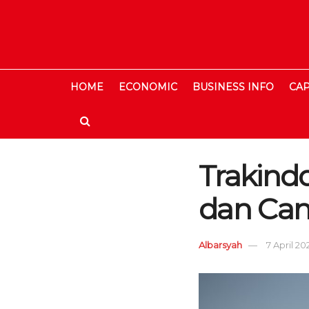
HOME
ECONOMIC
BUSINESS INFO
CAP
Trakindo
dan Ca
Albarsyah
7 April 2021