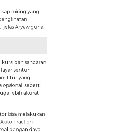
s kap miring yang
 penglihatan
” jelas Aryawiguna.
 kursi dan sandaran
 layar sentuh
m fitur yang
 opsional, seperti
juga lebih akurat
ator bisa melakukan
 Auto Traction
areal dengan daya