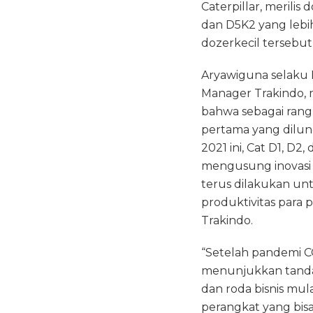
Caterpillar, merili
e
te
ts
dan D5K2 yang lebi
b
r
A
dozerkecil tersebu
o
p
Aryawiguna selaku
o
p
Manager Trakindo, 
k
bahwa sebagai rang
pertama yang dilun
2021 ini, Cat D1, D2,
mengusung inovasi 
terus dilakukan u
produktivitas para 
Trakindo.
“Setelah pandemi CO
menunjukkan tand
dan roda bisnis mu
perangkat yang bis