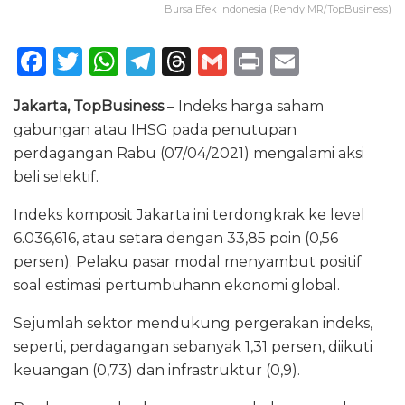
Bursa Efek Indonesia (Rendy MR/TopBusiness)
F
T
W
T
T
G
P
E
a
w
h
el
h
m
ri
m
Jakarta, TopBusiness
– Indeks harga saham
c
it
a
e
re
ai
n
ai
gabungan atau IHSG pada penutupan
e
te
ts
g
a
l
t
l
perdagangan Rabu (07/04/2021) mengalami aksi
b
r
A
ra
d
beli selektif.
o
p
m
s
Indeks komposit Jakarta ini terdongkrak ke level
o
p
6.036,616, atau setara dengan 33,85 poin (0,56
k
persen). Pelaku pasar modal menyambut positif
soal estimasi pertumbuhann ekonomi global.
Sejumlah sektor mendukung pergerakan indeks,
seperti, perdagangan sebanyak 1,31 persen, diikuti
keuangan (0,73) dan infrastruktur (0,9).