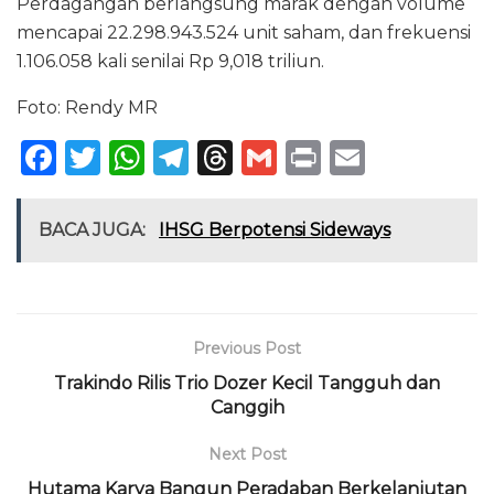
Perdagangan berlangsung marak dengan volume
mencapai 22.298.943.524 unit saham, dan frekuensi
1.106.058 kali senilai Rp 9,018 triliun.
Foto: Rendy MR
F
T
W
T
T
G
P
E
a
w
h
el
h
m
ri
m
c
it
a
e
re
ai
n
ai
BACA JUGA:
IHSG Berpotensi Sideways
e
te
ts
g
a
l
t
l
b
r
A
ra
d
o
p
m
s
Previous Post
o
p
Trakindo Rilis Trio Dozer Kecil Tangguh dan
k
Canggih
Next Post
Hutama Karya Bangun Peradaban Berkelanjutan