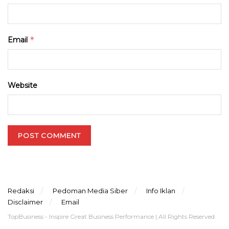
*
Email
Website
Redaksi
Pedoman Media Siber
Info Iklan
Disclaimer
Email
TopBusiness - Inspire Great Business Performance | All Rights Reserved