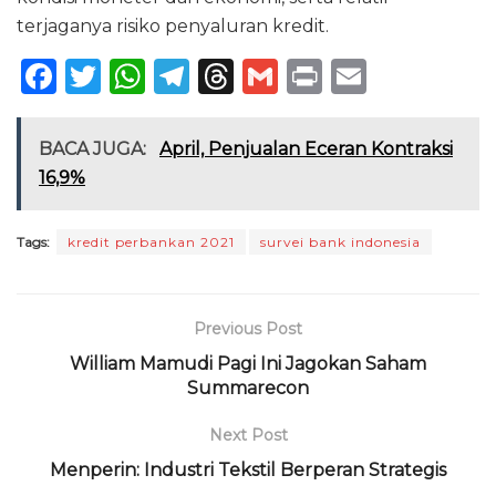
terjaganya risiko penyaluran kredit.
F
T
W
T
T
G
P
E
a
w
h
el
h
m
ri
m
c
it
a
e
re
ai
n
ai
BACA JUGA:
April, Penjualan Eceran Kontraksi
e
te
ts
g
a
l
t
l
16,9%
b
r
A
ra
d
o
p
m
s
Tags:
kredit perbankan 2021
survei bank indonesia
o
p
k
Previous Post
William Mamudi Pagi Ini Jagokan Saham
Summarecon
Next Post
Menperin: Industri Tekstil Berperan Strategis