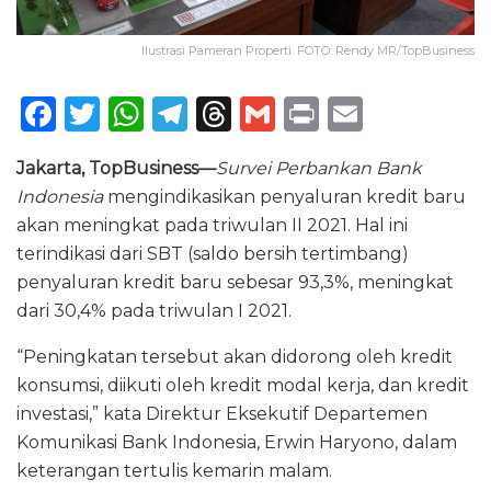
Ilustrasi Pameran Properti. FOTO: Rendy MR/TopBusiness
F
T
W
T
T
G
P
E
a
w
h
el
h
m
ri
m
Jakarta, TopBusiness—
Survei Perbankan Bank
c
it
a
e
re
ai
n
ai
Indonesia
mengindikasikan penyaluran kredit baru
e
te
ts
g
a
l
t
l
akan meningkat pada triwulan II 2021. Hal ini
b
r
A
ra
d
terindikasi dari SBT (saldo bersih tertimbang)
o
p
m
s
penyaluran kredit baru sebesar 93,3%, meningkat
dari 30,4% pada triwulan I 2021.
o
p
k
“Peningkatan tersebut akan didorong oleh kredit
konsumsi, diikuti oleh kredit modal kerja, dan kredit
investasi,” kata Direktur Eksekutif Departemen
Komunikasi Bank Indonesia, Erwin Haryono, dalam
keterangan tertulis kemarin malam.