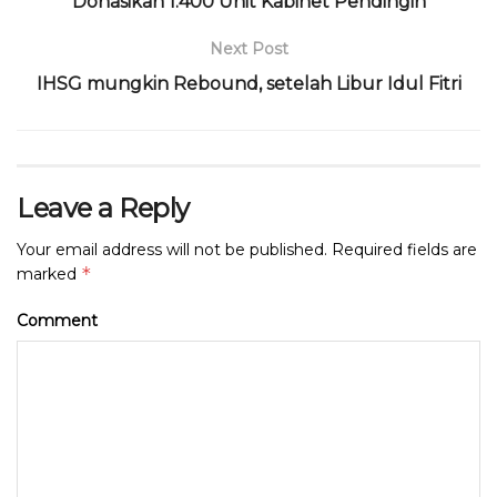
o
Donasikan 1.400 Unit Kabinet Pendingin
p
k
Next Post
IHSG mungkin Rebound, setelah Libur Idul Fitri
Leave a Reply
Your email address will not be published.
Required fields are
*
marked
Comment