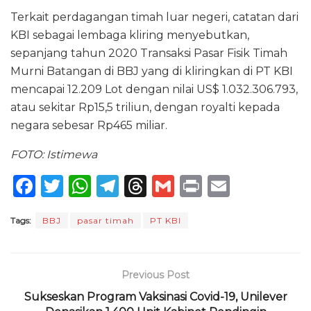
Terkait perdagangan timah luar negeri, catatan dari
KBI sebagai lembaga kliring menyebutkan,
sepanjang tahun 2020 Transaksi Pasar Fisik Timah
Murni Batangan di BBJ yang di kliringkan di PT KBI
mencapai 12.209 Lot dengan nilai US$ 1.032.306.793,
atau sekitar Rp15,5 triliun, dengan royalti kepada
negara sebesar Rp465 miliar.
FOTO: Istimewa
F
T
W
T
T
G
P
E
a
w
h
el
h
m
ri
m
Tags:
BBJ
pasar timah
PT KBI
c
it
a
e
re
ai
n
ai
e
te
ts
g
a
l
t
l
b
r
A
ra
d
Previous Post
o
p
m
s
Sukseskan Program Vaksinasi Covid-19, Unilever