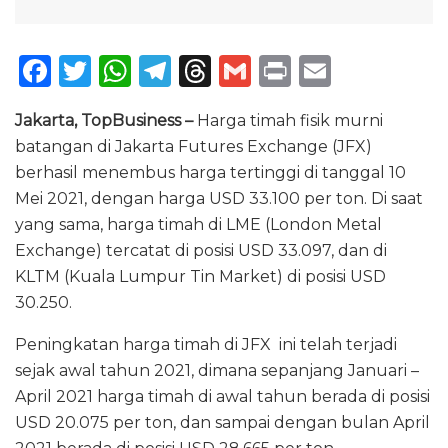
F
T
W
T
T
G
P
E
a
w
h
el
h
m
ri
m
Jakarta, TopBusiness –
Harga timah fisik murni
c
it
a
e
re
ai
n
ai
batangan di Jakarta Futures Exchange (JFX)
e
te
ts
g
a
l
t
l
berhasil menembus harga tertinggi di tanggal 10
b
r
A
ra
d
Mei 2021, dengan harga USD 33.100 per ton. Di saat
o
p
m
s
yang sama, harga timah di LME (London Metal
Exchange) tercatat di posisi USD 33.097, dan di
o
p
KLTM (Kuala Lumpur Tin Market) di posisi USD
k
30.250.
Peningkatan harga timah di JFX ini telah terjadi
sejak awal tahun 2021, dimana sepanjang Januari –
April 2021 harga timah di awal tahun berada di posisi
USD 20.075 per ton, dan sampai dengan bulan April