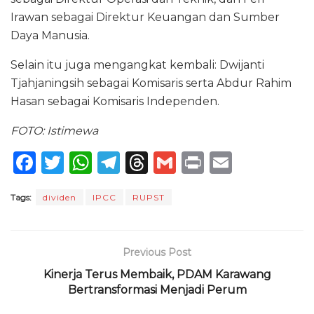
Irawan sebagai Direktur Keuangan dan Sumber
Daya Manusia.
Selain itu juga mengangkat kembali: Dwijanti
Tjahjaningsih sebagai Komisaris serta Abdur Rahim
Hasan sebagai Komisaris Independen.
FOTO: Istimewa
F
T
W
T
T
G
P
E
a
w
h
el
h
m
ri
m
Tags:
dividen
IPCC
RUPST
c
it
a
e
re
ai
n
ai
e
te
ts
g
a
l
t
l
b
r
A
ra
d
Previous Post
o
p
m
s
Kinerja Terus Membaik, PDAM Karawang
o
Bertransformasi Menjadi Perum
p