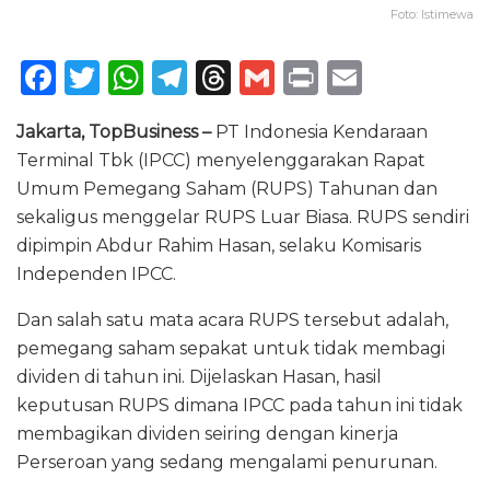
Foto: Istimewa
F
T
W
T
T
G
P
E
a
w
h
el
h
m
ri
m
Jakarta, TopBusiness –
PT Indonesia Kendaraan
c
it
a
e
re
ai
n
ai
Terminal Tbk (IPCC) menyelenggarakan Rapat
e
te
ts
g
a
l
t
l
Umum Pemegang Saham (RUPS) Tahunan dan
b
r
A
ra
d
sekaligus menggelar RUPS Luar Biasa. RUPS sendiri
o
p
m
s
dipimpin Abdur Rahim Hasan, selaku Komisaris
Independen IPCC.
o
p
k
Dan salah satu mata acara RUPS tersebut adalah,
pemegang saham sepakat untuk tidak membagi
dividen di tahun ini. Dijelaskan Hasan, hasil
keputusan RUPS dimana IPCC pada tahun ini tidak
membagikan dividen seiring dengan kinerja
Perseroan yang sedang mengalami penurunan.