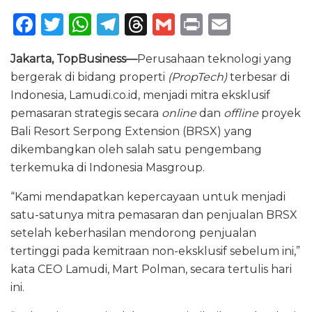
F
T
W
T
T
G
P
E
a
w
h
el
h
m
ri
m
Jakarta, TopBusiness—
Perusahaan teknologi yang
c
it
a
e
re
ai
n
ai
bergerak di bidang properti
(PropTech)
terbesar di
e
te
ts
g
a
l
t
l
Indonesia, Lamudi.co.id, menjadi mitra eksklusif
b
r
A
ra
d
pemasaran strategis secara
online
dan
offline
proyek
o
p
m
s
Bali Resort Serpong Extension (BRSX) yang
dikembangkan oleh salah satu pengembang
o
p
terkemuka di Indonesia Masgroup.
k
“Kami mendapatkan kepercayaan untuk menjadi
satu-satunya mitra pemasaran dan penjualan BRSX
setelah keberhasilan mendorong penjualan
tertinggi pada kemitraan non-eksklusif sebelum ini,”
kata CEO Lamudi, Mart Polman, secara tertulis hari
ini.