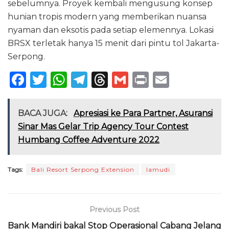
sebelumnya. Proyek kembali mengusung konsep
hunian tropis modern yang memberikan nuansa
nyaman dan eksotis pada setiap elemennya. Lokasi
BRSX terletak hanya 15 menit dari pintu tol Jakarta-
Serpong.
F
T
W
T
T
G
P
E
a
w
h
el
h
m
ri
m
c
it
a
e
re
ai
n
ai
BACA JUGA:
Apresiasi ke Para Partner, Asuransi
e
te
ts
g
a
l
t
l
Sinar Mas Gelar Trip Agency Tour Contest
Humbang Coffee Adventure 2022
b
r
A
ra
d
o
p
m
s
Tags:
Bali Resort Serpong Extension
lamudi
o
p
k
Previous Post
Bank Mandiri bakal Stop Operasional Cabang Jelang