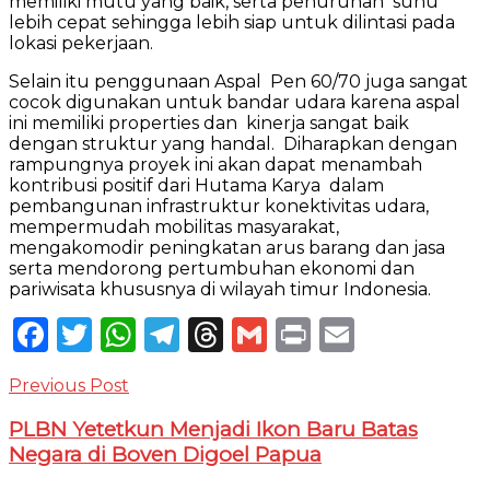
memiliki mutu yang baik, serta penurunan suhu
lebih cepat sehingga lebih siap untuk dilintasi pada
lokasi pekerjaan.
Selain itu penggunaan Aspal Pen 60/70 juga sangat
cocok digunakan untuk bandar udara karena aspal
ini memiliki properties dan kinerja sangat baik
dengan struktur yang handal. Diharapkan dengan
rampungnya proyek ini akan dapat menambah
kontribusi positif dari Hutama Karya dalam
pembangunan infrastruktur konektivitas udara,
mempermudah mobilitas masyarakat,
mengakomodir peningkatan arus barang dan jasa
serta mendorong pertumbuhan ekonomi dan
pariwisata khususnya di wilayah timur Indonesia.
Facebook
Twitter
WhatsApp
Telegram
Threads
Gmail
Print
Email
Previous Post
PLBN Yetetkun Menjadi Ikon Baru Batas
Negara di Boven Digoel Papua