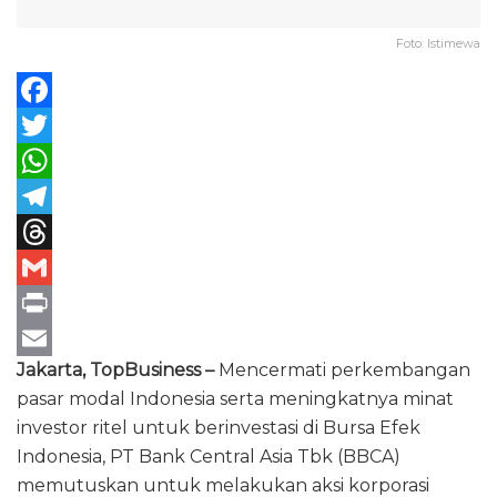
Foto: Istimewa
F
a
T
c
w
W
e
i
h
T
b
t
a
e
T
o
t
t
l
h
G
o
e
s
e
r
m
P
Jakarta, TopBusiness –
Mencermati perkembangan
k
r
A
g
e
a
r
E
pasar modal Indonesia serta meningkatnya minat
p
r
a
i
i
m
investor ritel untuk berinvestasi di Bursa Efek
p
a
d
l
n
a
Indonesia, PT Bank Central Asia Tbk (BBCA)
m
s
t
i
memutuskan untuk melakukan aksi korporasi