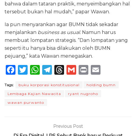
bahwa dalam tataran praktik, menyeimbangkan hal
tersebut bukan hal mudah,” papar Wawan.
Ia pun menyarankan agar BUMN tidak sekadar
menjalankan
business as usual.
Namun harus
membuat lompatan strategis. “Dan lompatan yang
seperti itu hanya bisa dilakukan oleh BUMN
pejuang,” kata Wawan menegaskan.
F
T
W
T
T
G
P
E
a
w
h
el
h
m
ri
m
Tags:
buku korporasi konstitusional
holding bumn
c
it
a
e
re
ai
n
ai
Lembaga Kajian Nawacita
ryant nugroho
e
te
ts
g
a
l
t
l
wawan purwanto
b
r
A
ra
d
o
p
m
s
o
p
Previous Post
Di Era Digital, LPS Sebut Bank harus Perkuat