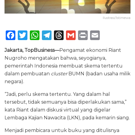
Ilustrasi/Istimewa
F
T
W
T
T
G
P
E
a
w
h
el
h
m
ri
m
Jakarta, TopBusiness—
Pengamat ekonomi Riant
c
it
a
e
re
ai
n
ai
Nugroho mengatakan bahwa, seyogianya,
e
te
ts
g
a
l
t
l
pemerintah Indonesia membuat skema tertentu
b
r
A
ra
d
dalam pembuatan
cluster
BUMN (badan usaha milik
o
p
m
s
negara).
o
p
“Jadi, perlu skema tertentu. Yang dalam hal
k
tersebut, tidak semuanya bisa diperlakukan sama,”
kata Riant dalam diskusi virtual yang digelar
Lembaga Kajian Nawacita (LKN), pada kemarin siang.
Menjadi pembicara untuk buku yang ditulisnya