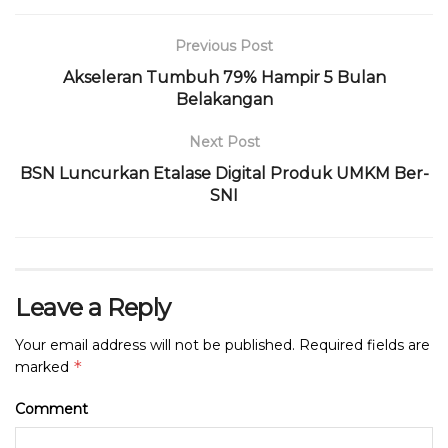
e
te
ts
g
a
l
t
l
b
r
A
ra
d
Previous Post
o
p
m
s
Akseleran Tumbuh 79% Hampir 5 Bulan
o
p
Belakangan
k
Next Post
BSN Luncurkan Etalase Digital Produk UMKM Ber-
SNI
Leave a Reply
Your email address will not be published.
Required fields are
*
marked
Comment