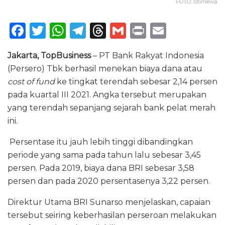
FOTO: Istimewa
F
T
W
T
T
G
P
E
a
w
h
el
h
m
ri
m
Jakarta, TopBusiness
– PT Bank Rakyat Indonesia
c
it
a
e
re
ai
n
ai
(Persero) Tbk berhasil menekan biaya dana atau
e
te
ts
g
a
l
t
l
cost of fund
ke tingkat terendah sebesar 2,14 persen
b
r
A
ra
d
pada kuartal III 2021. Angka tersebut merupakan
o
p
m
s
yang terendah sepanjang sejarah bank pelat merah
ini.
o
p
k
Persentase itu jauh lebih tinggi dibandingkan
periode yang sama pada tahun lalu sebesar 3,45
persen. Pada 2019, biaya dana BRI sebesar 3,58
persen dan pada 2020 persentasenya 3,22 persen.
Direktur Utama BRI Sunarso menjelaskan, capaian
tersebut seiring keberhasilan perseroan melakukan