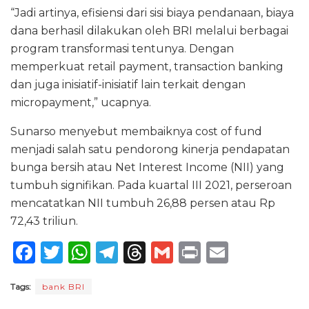
“Jadi artinya, efisiensi dari sisi biaya pendanaan, biaya
dana berhasil dilakukan oleh BRI melalui berbagai
program transformasi tentunya. Dengan
memperkuat retail payment, transaction banking
dan juga inisiatif-inisiatif lain terkait dengan
micropayment,” ucapnya.
Sunarso menyebut membaiknya cost of fund
menjadi salah satu pendorong kinerja pendapatan
bunga bersih atau Net Interest Income (NII) yang
tumbuh signifikan. Pada kuartal III 2021, perseroan
mencatatkan NII tumbuh 26,88 persen atau Rp
72,43 triliun.
F
T
W
T
T
G
P
E
a
w
h
el
h
m
ri
m
Tags:
bank BRI
c
it
a
e
re
ai
n
ai