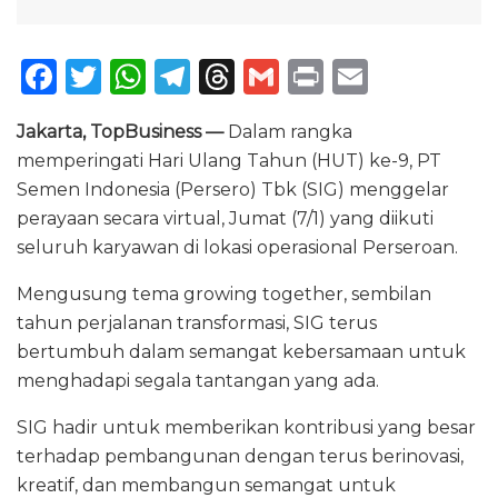
F
T
W
T
T
G
P
E
a
w
h
el
h
m
ri
m
Jakarta, TopBusiness —
Dalam rangka
c
it
a
e
re
ai
n
ai
memperingati Hari Ulang Tahun (HUT) ke-9, PT
e
te
ts
g
a
l
t
l
Semen Indonesia (Persero) Tbk (SIG) menggelar
b
r
A
ra
d
perayaan secara virtual, Jumat (7/1) yang diikuti
o
p
m
s
seluruh karyawan di lokasi operasional Perseroan.
o
p
Mengusung tema growing together, sembilan
k
tahun perjalanan transformasi, SIG terus
bertumbuh dalam semangat kebersamaan untuk
menghadapi segala tantangan yang ada.
SIG hadir untuk memberikan kontribusi yang besar
terhadap pembangunan dengan terus berinovasi,
kreatif, dan membangun semangat untuk