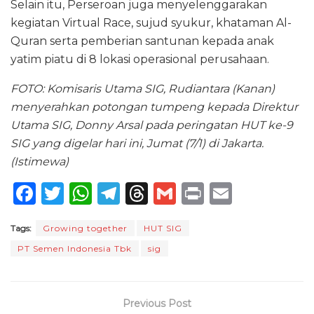
Selain itu, Perseroan juga menyelenggarakan
kegiatan Virtual Race, sujud syukur, khataman Al-
Quran serta pemberian santunan kepada anak
yatim piatu di 8 lokasi operasional perusahaan.
FOTO: Komisaris Utama SIG, Rudiantara (Kanan)
menyerahkan potongan tumpeng kepada Direktur
Utama SIG, Donny Arsal pada peringatan HUT ke-9
SIG yang digelar hari ini, Jumat (7/1) di Jakarta.
(Istimewa)
F
T
W
T
T
G
P
E
a
w
h
el
h
m
ri
m
Tags:
Growing together
HUT SIG
c
it
a
e
re
ai
n
ai
PT Semen Indonesia Tbk
sig
e
te
ts
g
a
l
t
l
b
r
A
ra
d
o
p
m
s
Previous Post