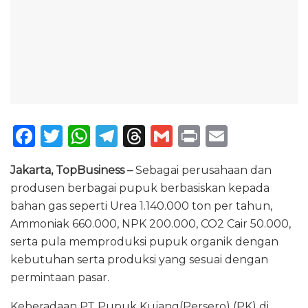
F
T
W
T
T
G
P
E
a
w
h
el
h
m
ri
m
Jakarta, TopBusiness –
Sebagai perusahaan dan
c
it
a
e
re
ai
n
ai
produsen berbagai pupuk berbasiskan kepada
e
te
ts
g
a
l
t
l
bahan gas seperti Urea 1.140.000 ton per tahun,
b
r
A
ra
d
Ammoniak 660.000, NPK 200.000, CO2 Cair 50.000,
o
p
m
s
serta pula memproduksi pupuk organik dengan
kebutuhan serta produksi yang sesuai dengan
o
p
permintaan pasar.
k
Keberadaan PT Pupuk Kujang(Persero) (PK) di