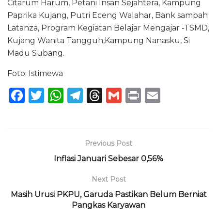
Citarum Harum, Petani Insan Sejahtera, Kampung
Paprika Kujang, Putri Eceng Walahar, Bank sampah
Latanza, Program Kegiatan Belajar Mengajar -TSMD,
Kujang Wanita Tangguh,Kampung Nanasku, Si
Madu Subang.
Foto: Istimewa
F
T
W
T
T
G
P
E
a
w
h
el
h
m
ri
m
c
it
a
e
re
ai
n
ai
e
te
ts
g
a
l
t
l
Previous Post
b
r
A
ra
d
Inflasi Januari Sebesar 0,56%
o
p
m
s
Next Post
o
p
Masih Urusi PKPU, Garuda Pastikan Belum Berniat
k
Pangkas Karyawan