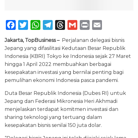
F
T
W
T
T
G
P
E
a
w
h
el
h
m
ri
m
Jakarta, TopBusiness –
Perjalanan delegasi bisnis
c
it
a
e
re
ai
n
ai
Jepang yang difasilitasi Kedutaan Besar Republik
e
te
ts
g
a
l
t
l
Indonesia (KBRI) Tokyo ke Indonesia sejak 27 Maret
b
r
A
ra
d
hingga 1 April 2022 membuahkan berbagai
o
p
m
s
kesepakatan investasi yang bernilai penting bagi
pemulihan ekonomi Indonesia pasca pandemi.
o
p
k
Duta Besar Republik Indonesia (Dubes RI) untuk
Jepang dan Federasi Mikronesia Heri Akhmadi
menjelaskan terdapat komitmen investasi dan
sharing teknologi yang tertuang dalam
kesepakatan bisnis senilai 150 juta dolar.