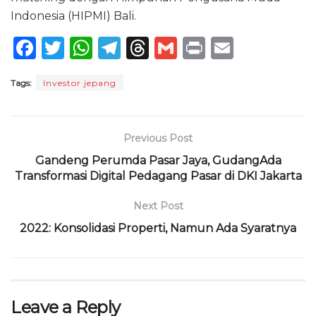
Indonesia (HIPMI) Bali.
F
T
W
T
T
G
P
E
a
w
h
el
h
m
ri
m
Tags:
Investor jepang
c
it
a
e
re
ai
n
ai
e
te
ts
g
a
l
t
l
b
r
A
ra
d
Previous Post
o
p
m
s
Gandeng Perumda Pasar Jaya, GudangAda
Transformasi Digital Pedagang Pasar di DKI Jakarta
o
p
k
Next Post
2022: Konsolidasi Properti, Namun Ada Syaratnya
Leave a Reply