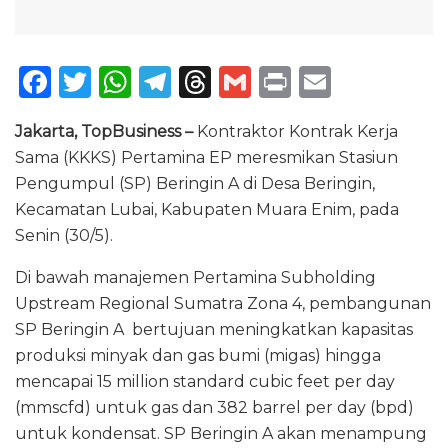
F
T
W
T
T
G
P
E
a
w
h
el
h
m
ri
m
Jakarta, TopBusiness –
Kontraktor Kontrak Kerja
c
it
a
e
re
ai
n
ai
Sama (KKKS) Pertamina EP meresmikan Stasiun
e
te
ts
g
a
l
t
l
Pengumpul (SP) Beringin A di Desa Beringin,
b
r
A
ra
d
Kecamatan Lubai, Kabupaten Muara Enim, pada
o
p
m
s
Senin (30/5).
o
p
Di bawah manajemen Pertamina Subholding
k
Upstream Regional Sumatra Zona 4, pembangunan
SP Beringin A bertujuan meningkatkan kapasitas
produksi minyak dan gas bumi (migas) hingga
mencapai 15 million standard cubic feet per day
(mmscfd) untuk gas dan 382 barrel per day (bpd)
untuk kondensat. SP Beringin A akan menampung