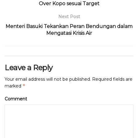
o
p
m
s
Over Kopo sesuai Target
o
p
Next Post
k
Menteri Basuki Tekankan Peran Bendungan dalam
Mengatasi Krisis Air
Leave a Reply
Your email address will not be published.
Required fields are
*
marked
Comment