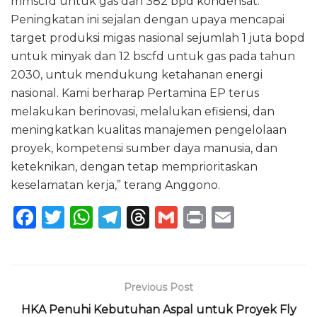
mmscfd untuk gas dan 382 bpd kondensat.
Peningkatan ini sejalan dengan upaya mencapai
target produksi migas nasional sejumlah 1 juta bopd
untuk minyak dan 12 bscfd untuk gas pada tahun
2030, untuk mendukung ketahanan energi
nasional. Kami berharap Pertamina EP terus
melakukan berinovasi, melalukan efisiensi, dan
meningkatkan kualitas manajemen pengelolaan
proyek, kompetensi sumber daya manusia, dan
keteknikan, dengan tetap memprioritaskan
keselamatan kerja,” terang Anggono.
F
T
W
T
T
G
P
E
a
w
h
el
h
m
ri
m
c
it
a
e
re
ai
n
ai
e
te
ts
g
a
l
t
l
Previous Post
b
r
A
ra
d
HKA Penuhi Kebutuhan Aspal untuk Proyek Fly