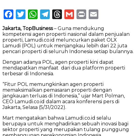
Facebook
Twitter
WhatsApp
Telegram
Threads
Gmail
Print
Email
Jakarta, TopBusiness
– Guna mendukung
kompetensi agen properti nasional dalam penjualan
properti, Lamudi.co.id meluncurkan paket OLX
Lamudi (POL) untuk menjangkau lebih dari 22 juta
pencari properti di seluruh Indonesia setiap bulannya.
Dengan adanya POL, agen properti kini dapat
mendapatkan manfaat dari dua platform properti
terbesar di Indonesia.
“Fitur POL memungkinkan agen properti
memaksimalkan pemasaran properti dengan
jangkauan terluas di Indonesia,” ujar Mart Polman,
CEO Lamudi.co.id dalam acara konferensi pers di
Jakarta, Selasa (5/31/2022).
Mart mengatakan bahwa Lamudi.co.id selalu
berupaya untuk menghadirkan sebuah inovasi bagi
sektor properti yang merupakan tulang punggung
pembangunan perekonomian Indonesia.