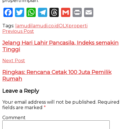
properti impian.
Facebook
Twitter
WhatsApp
Telegram
Threads
Gmail
Print
Email
Tags:
lamudi
lamudi.co.id
OLX
properti
Previous Post
Jelang Hari Lahir Pancasila, Indeks semakin
Tinggi
Next Post
Ringkas: Rencana Cetak 100 Juta Pemilik
Rumah
Leave a Reply
Your email address will not be published.
Required
fields are marked
*
Comment