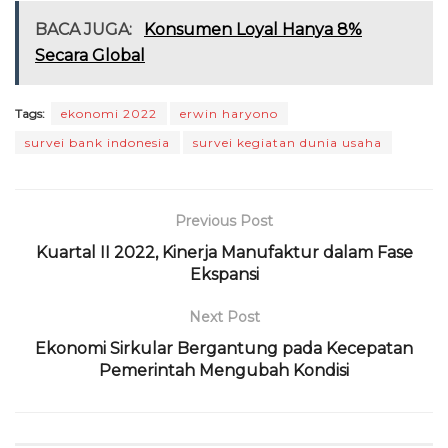
c
it
a
e
re
ai
n
ai
BACA JUGA:
Konsumen Loyal Hanya 8%
e
te
ts
g
a
l
t
l
Secara Global
b
r
A
ra
d
o
p
m
s
Tags:
ekonomi 2022
erwin haryono
survei bank indonesia
survei kegiatan dunia usaha
o
p
k
Previous Post
Kuartal II 2022, Kinerja Manufaktur dalam Fase
Ekspansi
Next Post
Ekonomi Sirkular Bergantung pada Kecepatan
Pemerintah Mengubah Kondisi