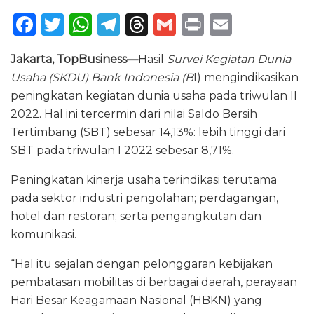
F
T
W
T
T
G
P
E
a
w
h
el
h
m
ri
m
Jakarta, TopBusiness—
Hasil
Survei Kegiatan Dunia
c
it
a
e
re
ai
n
ai
Usaha (SKDU) Bank Indonesia (B
I) mengindikasikan
e
te
ts
g
a
l
t
l
peningkatan kegiatan dunia usaha pada triwulan II
b
r
A
ra
d
2022. Hal ini tercermin dari nilai Saldo Bersih
o
p
m
s
Tertimbang (SBT) sebesar 14,13%: lebih tinggi dari
SBT pada triwulan I 2022 sebesar 8,71%.
o
p
k
Peningkatan kinerja usaha terindikasi terutama
pada sektor industri pengolahan; perdagangan,
hotel dan restoran; serta pengangkutan dan
komunikasi.
“Hal itu sejalan dengan pelonggaran kebijakan
pembatasan mobilitas di berbagai daerah, perayaan
Hari Besar Keagamaan Nasional (HBKN) yang