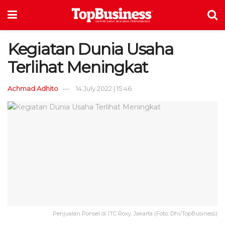
Kegiatan Dunia Usaha
Terlihat Meningkat
Achmad Adhito
14 July 2022 | 15:46
Penjualan Ponsel di ITC Roxy, Jakarta (Foto: Dhi/TopBusiness)