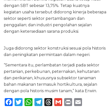
dengan SBT sebesar 13,75%. Tetap kuatnya
kegiatan usaha tersebut didorong kinerja beberapa
sektor seperti sektor pertambangan dan
penggalian; dan industri pengolahan sejalan
dengan ketersediaan sarana produksi.
Juga didorong sektor konstruksi sesuai pola historis
dan peningkatan permintaan dalam negeri.
“Sementara itu, perlambatan terjadi pada sektor
pertanian, perkebunan, peternakan, kehutanan
dan perikanan, khususnya subsektor tanaman
bahan makanan termasuk hortikultura, sejalan
dengan pola historis musim tanam,” kata Erwin.
F
T
W
T
T
G
P
E
a
w
h
el
h
m
ri
m