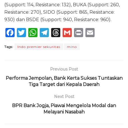
(Support: 114, Resistance: 132), BUKA (Support: 260,
Resistance: 270), SIDO (Support: 865, Resistance:
930) dan BSDE (Support: 940, Resistance: 960).
F
T
W
T
T
G
P
E
a
w
h
el
h
m
ri
m
Tags:
Indo premier sekuritas
mino
c
it
a
e
re
ai
n
ai
e
te
ts
g
a
l
t
l
b
r
A
ra
d
Previous Post
o
p
m
s
Performa Jempolan, Bank Kerta Sukses Tuntaskan
o
Tiga Target dari Kepala Daerah
p
k
Next Post
BPR Bank Jogja, Piawai Mengelola Modal dan
Melayani Nasabah