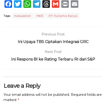
F
T
W
T
T
G
P
E
a
w
h
el
h
m
ri
m
Tags:
hakaaston
HKR
PT Hutama Karya
c
it
a
e
re
ai
n
ai
e
te
ts
g
a
l
t
l
b
r
A
ra
d
Previous Post
o
p
m
s
Ini Upaya TBS Ciptakan Integrasi GRC
o
p
Next Post
k
Ini Respons BI ke Rating Terbaru RI dari S&P
Leave a Reply
Your email address will not be published.
Required fields are
*
marked