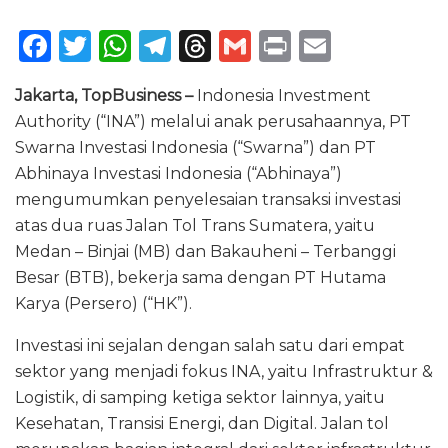
F
T
W
T
T
G
P
E
a
w
h
el
h
m
ri
m
Jakarta, TopBusiness –
Indonesia Investment
c
it
a
e
re
ai
n
ai
Authority (“INA”) melalui anak perusahaannya, PT
e
te
ts
g
a
l
t
l
Swarna Investasi Indonesia (“Swarna”) dan PT
b
r
A
ra
d
Abhinaya Investasi Indonesia (“Abhinaya”)
o
p
m
s
mengumumkan penyelesaian transaksi investasi
atas dua ruas Jalan Tol Trans Sumatera, yaitu
o
p
Medan – Binjai (MB) dan Bakauheni – Terbanggi
k
Besar (BTB), bekerja sama dengan PT Hutama
Karya (Persero) (“HK”).
Investasi ini sejalan dengan salah satu dari empat
sektor yang menjadi fokus INA, yaitu Infrastruktur &
Logistik, di samping ketiga sektor lainnya, yaitu
Kesehatan, Transisi Energi, dan Digital. Jalan tol