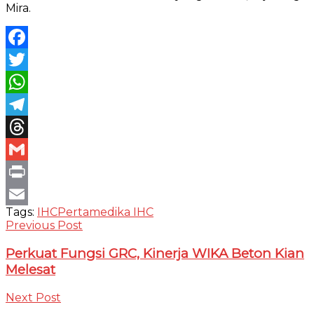
Mira.
Facebook
Twitter
WhatsApp
Telegram
Threads
Gmail
Print
Tags:
IHC
Pertamedika IHC
Email
Previous Post
Perkuat Fungsi GRC, Kinerja WIKA Beton Kian
Melesat
Next Post