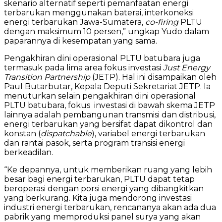
skenario alternatif seperti pemanfaatan energi
terbarukan menggunakan baterai, interkoneksi
energi terbarukan Jawa-Sumatera,
co-firing
PLTU
dengan maksimum 10 persen,” ungkap Yudo dalam
paparannya di kesempatan yang sama.
Pengakhiran dini operasional PLTU batubara juga
termasuk pada lima area fokus investasi
Just Energy
Transition Partnership
(JETP). Hal ini disampaikan oleh
Paul Butarbutar, Kepala Deputi Sekretariat JETP. Ia
menuturkan selain pengakhiran dini operasional
PLTU batubara, fokus investasi di bawah skema JETP
lainnya adalah pembangunan transmisi dan distribusi,
energi terbarukan yang bersifat dapat dikontrol dan
konstan (
dispatchable
), variabel energi terbarukan
dan rantai pasok, serta program transisi energi
berkeadilan.
“Ke depannya, untuk memberikan ruang yang lebih
besar bagi energi terbarukan, PLTU dapat tetap
beroperasi dengan porsi energi yang dibangkitkan
yang berkurang. Kita juga mendorong investasi
industri energi terbarukan, rencananya akan ada dua
pabrik yang memproduksi panel surya yang akan