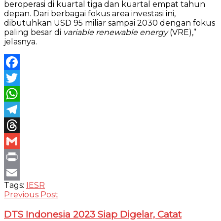
beroperasi di kuartal tiga dan kuartal empat tahun
depan. Dari berbagai fokus area investasi ini,
dibutuhkan USD 95 miliar sampai 2030 dengan fokus
paling besar di
variable renewable energy
(VRE),”
jelasnya.
Facebook
Twitter
WhatsApp
Telegram
Threads
Gmail
Print
Tags:
IESR
Email
Previous Post
DTS Indonesia 2023 Siap Digelar, Catat