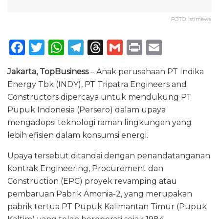
FOTO: Istimewa
F
T
W
T
T
G
P
E
a
w
h
el
h
m
ri
m
Jakarta, TopBusiness
– Anak perusahaan PT Indika
c
it
a
e
re
ai
n
ai
Energy Tbk (INDY), PT Tripatra Engineers and
e
te
ts
g
a
l
t
l
Constructors dipercaya untuk mendukung PT
b
r
A
ra
d
Pupuk Indonesia (Persero) dalam upaya
o
p
m
s
mengadopsi teknologi ramah lingkungan yang
lebih efisien dalam konsumsi energi.
o
p
k
Upaya tersebut ditandai dengan penandatanganan
kontrak Engineering, Procurement dan
Construction (EPC) proyek revamping atau
pembaruan Pabrik Amonia-2, yang merupakan
pabrik tertua PT Pupuk Kalimantan Timur (Pupuk