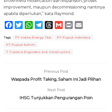
brownfield modification dan expansion, proses
improvement, maupun decommissioning nantinya
apabila diperlukan,” kata Raymond.
F
T
W
T
T
G
P
E
a
w
h
el
h
m
ri
m
Tags:
PT Indika Energy Tbk
PT Pupuk Indonesia
c
it
a
e
re
ai
n
ai
PT Pupuk Kaltim
e
te
ts
g
a
l
t
l
T Tripatra Engineers and Constructors
b
r
A
ra
d
o
p
m
s
o
p
Previous Post
k
Waspada Profit Taking, Saham Ini Jadi Pilihan
Next Post
IHSG Tunjukkan Pengurangan Poin