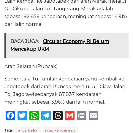
Lalin kembali ke Jabotabek dari arah Merak melalui
GT Cikupa Jalan Tol Tangerang-Merak adalah
sebesar 92.856 kendaraan, meningkat sebesar 4,91%
dari lalin normal.
BACA JUGA:
Circular Economy RI Belum
Mencakup UKM
Arah Selatan (Puncak)
Sementara itu, jumlah kendaraan yang kembali ke
Jabotabek dari arah Puncak melalui GT Ciawi Jalan
Tol Jagorawi sebanyak 87.837 kendaraan,
meningkat sebesar 3,96% dari lalin normal.
F
T
W
T
T
G
P
E
a
w
h
el
h
m
ri
m
Tags:
arus balik
arus kendaraan