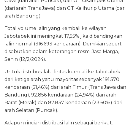
Ciawi (dari arah Puncak), dan GT Cikampek Utama
(dari arah Trans Jawa) dan GT Kalihurip Utama (dari
arah Bandung).
Total volume lalin yang kembali ke wilayah
Jabotabek ini meningkat 17,55% jika dibandingkan
lalin normal (316.693 kendaraan). Demikian seperti
disebutkan dalam keterangan resmi Jasa Marga,
Senin (12/2/2024).
Untuk distribusi lalu lintas kembali ke Jabotabek
dari ketiga arah yaitu mayoritas sebanyak 191.570
kendaraan (51,46%) dari arah Timur (Trans Jawa dan
Bandung), 92.856 kendaraan (24,94%) dari arah
Barat (Merak) dan 87.837 kendaraan (23,60%) dari
arah Selatan (Puncak).
Adapun rincian distribusi lalin sebagai berikut: