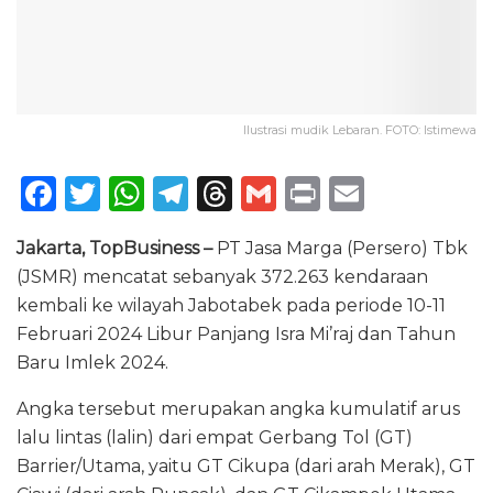
Ilustrasi mudik Lebaran. FOTO: Istimewa
F
T
W
T
T
G
P
E
a
w
h
el
h
m
ri
m
Jakarta, TopBusiness –
PT Jasa Marga (Persero) Tbk
c
it
a
e
re
ai
n
ai
(JSMR) mencatat sebanyak 372.263 kendaraan
e
te
ts
g
a
l
t
l
kembali ke wilayah Jabotabek pada periode 10-11
b
r
A
ra
d
Februari 2024 Libur Panjang Isra Mi’raj dan Tahun
o
p
m
s
Baru Imlek 2024.
o
p
Angka tersebut merupakan angka kumulatif arus
k
lalu lintas (lalin) dari empat Gerbang Tol (GT)
Barrier/Utama, yaitu GT Cikupa (dari arah Merak), GT