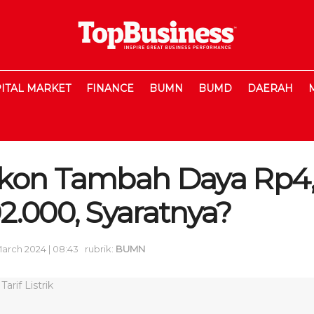
ITAL MARKET
FINANCE
BUMN
BUMD
DAERAH
kon Tambah Daya Rp4,
2.000, Syaratnya?
March 2024 | 08:43
rubrik:
BUMN