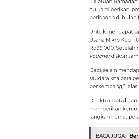
“Di bulan Ramadan 
itu kami berikan, 
beribadah di bulan
Untuk mendapatkan 
Usaha Mikro Kecil (
Rp99.000. Setelah 
voucher
diskon tam
“Jadi, selain menda
saudara kita para p
berkembang,” jela
Direktur Retail da
memberikan kemudah
langkah hemat pel
BACA JUGA:
Ber