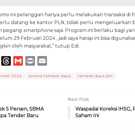
mo ini pelanggan hanya perlu melakukan transaksi di f
erlu datang ke kantor PLN, tidak perlu mengeluarkan bi
an pegang
smartphone
saja. Program ini berlaku bagi y
um 29 Februari 2024 , jadi saya harap ini bisa digunak
kin oleh masyarakat,” tutup Edi.
T
T
G
P
E
el
h
m
ri
m
berkah 2024
promo tambah daya
tambah daya pln
e
re
ai
n
ai
g
a
l
t
l
ra
d
Next Post
m
s
ek 5 Persen, SBMA
Waspadai Koreksi IHSG,
apa Tender Baru
Saham Ini