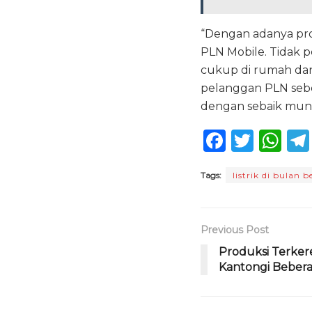
“Dengan adanya pro
PLN Mobile. Tidak p
cukup di rumah d
pelanggan PLN sebel
dengan sebaik mung
F
T
W
a
w
h
Tags:
listrik di bulan 
c
it
a
e
te
ts
b
r
A
Previous Post
o
p
Produksi Terker
Kantongi Beber
o
p
k