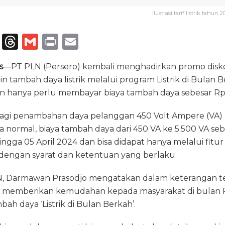
Ilustrasi tarif listrik tahu
T
T
G
P
E
el
h
m
ri
m
s
—PT PLN (Persero) kembali menghadirkan promo disk
e
re
ai
n
ai
n tambah daya listrik melalui program Listrik di Bulan 
g
a
l
t
l
an hanya perlu membayar biaya tambah daya sebesar Rp
ra
d
bagi penambahan daya pelanggan 450 Volt Ampere (VA) 
m
s
a normal, biaya tambah daya dari 450 VA ke 5.500 VA seb
ngga 05 April 2024 dan bisa didapat hanya melalui fitur 
 dengan syarat dan ketentuan yang berlaku.
, Darmawan Prasodjo mengatakan dalam keterangan tertu
 memberikan kemudahan kepada masyarakat di bulan 
h daya ‘Listrik di Bulan Berkah’.