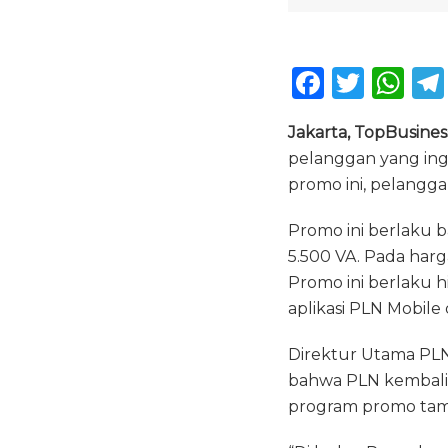
F
T
W
a
w
h
Jakarta, TopBusines
c
it
a
pelanggan yang ingi
e
te
ts
promo ini, pelangg
b
r
A
Promo ini berlaku 
o
p
5.500 VA. Pada harg
o
p
Promo ini berlaku hi
k
aplikasi PLN Mobile
Direktur Utama PLN
bahwa PLN kembali
program promo tamba