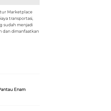
itur Marketplace
aya transportasi,
ang sudah menjadi
an dan dimanfaatkan
 Pantau Enam