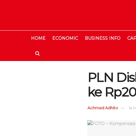
HOME
ECONOMIC
BUSINESS INFO
CAP
PLN Dis
ke Rp20
Achmad Adhito
14 