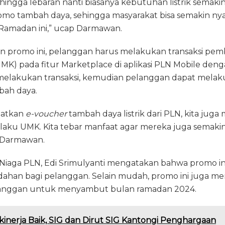
hingga lebaran nanti biasanya kebutuhan listrik semak
promo tambah daya, sehingga masyarakat bisa semakin n
 Ramadan ini,” ucap Darmawan.
promo ini, pelanggan harus melakukan transaksi pem
UMK) pada fitur Marketplace di aplikasi PLN Mobile deng
melakukan transaksi, kemudian pelanggan dapat melak
bah daya.
patkan
e-voucher
tambah daya listrik dari PLN, kita jug
elaku UMK. Kita tebar manfaat agar mereka juga semaki
s Darmawan.
n Niaga PLN, Edi Srimulyanti mengatakan bahwa promo in
an bagi pelanggan. Selain mudah, promo ini juga menj
anggan untuk menyambut bulan ramadan 2024.
kinerja Baik, SIG dan Dirut SIG Kantongi Penghargaan