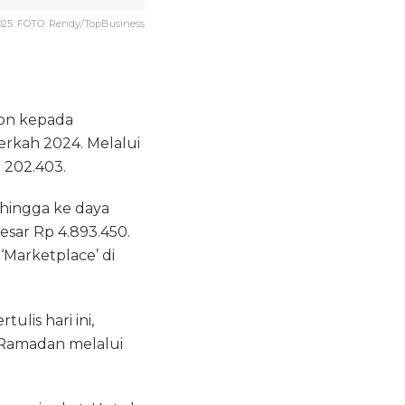
n 2025. FOTO: Rendy/TopBusiness
on kepada
Berkah 2024. Melalui
 202.403.
hingga ke daya
esar Rp 4.893.450.
‘Marketplace’ di
lis hari ini,
Ramadan melalui