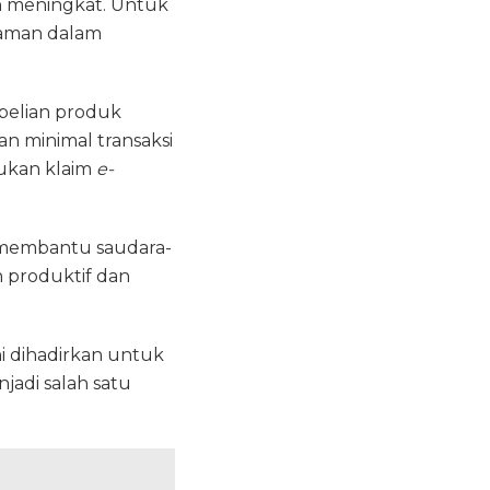
in meningkat. Untuk
yaman dalam
belian produk
an minimal transaksi
ukan klaim
e-
a membantu saudara-
n produktif dan
i dihadirkan untuk
adi salah satu