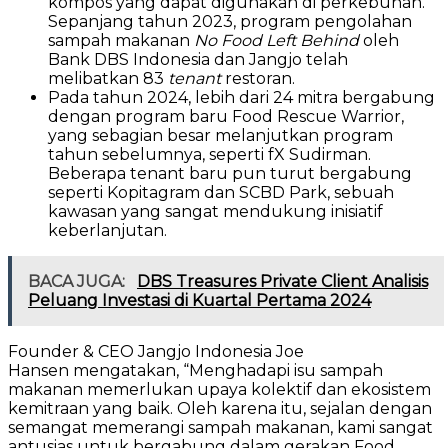
kompos yang dapat digunakan di perkebunan.
Sepanjang tahun 2023, program pengolahan
sampah makanan
No Food Left Behind
oleh
Bank DBS Indonesia dan Jangjo telah
melibatkan 83
tenant
restoran.
Pada tahun 2024, lebih dari 24 mitra bergabung
dengan program baru Food Rescue Warrior,
yang sebagian besar melanjutkan program
tahun sebelumnya, seperti fX Sudirman.
Beberapa tenant baru pun turut bergabung
seperti Kopitagram dan SCBD Park, sebuah
kawasan yang sangat mendukung inisiatif
keberlanjutan.
BACA JUGA:
DBS Treasures Private Client Analisis
Peluang Investasi di Kuartal Pertama 2024
Founder & CEO Jangjo Indonesia Joe
Hansen mengatakan, “Menghadapi isu sampah
makanan memerlukan upaya kolektif dan ekosistem
kemitraan yang baik. Oleh karena itu, sejalan dengan
semangat memerangi sampah makanan, kami sangat
antusias untuk bergabung dalam gerakan Food