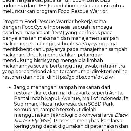
pada masyarakat, pada tahun 2024, Bank DBS
Indonesia dan DBS Foundation berkolaborasi untuk
meluncurkan program Food Rescue Warrior.
Program Food Rescue Warrior bekerja sama
dengan FoodCycle Indonesia, sebuah lembaga
swadaya masyarakat (LSM) yang berfokus pada
penyelamatan makanan dan manajemen sampah
makanan, serta Jangjo, sebuah
startup
yang juga
menitikberatkan upayanya pada manajemen sampah
makanan. Untuk memudahkan pelanggan
mendukung bisnis yang mengelola limbah
makanannya secara bertanggung jawab, mitra-mitra
yang berpartisipasi akan tercantum di direktori online
restoran dan hotel di https://go.dbs.com/id-tzfw.
Jangjo menangani sampah makanan dari
restoran, kafe, dan mal di Jakarta seperti Ashta,
Pantai Indah Kapuk Avenue, Mall of Indonesia, fX
Sudirman, Plaza Indonesia, dan SCBD Park.
Kemudian, sampah tersebut diolah
menggunakan teknologi biokonversi larva
Black
Soldier Fly
(BSF). Proses ini menghasilkan larva
kering yang dapat digunakan di peternakan dan