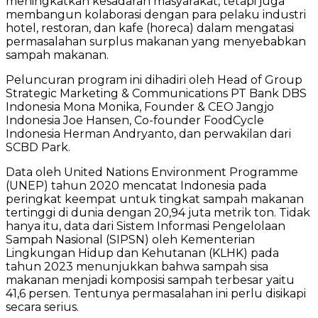
meningkatkan kesadaran masyarakat, tetapi juga
membangun kolaborasi dengan para pelaku industri
hotel, restoran, dan kafe (horeca) dalam mengatasi
permasalahan surplus makanan yang menyebabkan
sampah makanan.
Peluncuran program ini dihadiri oleh Head of Group
Strategic Marketing & Communications PT Bank DBS
Indonesia Mona Monika, Founder & CEO Jangjo
Indonesia Joe Hansen, Co-founder FoodCycle
Indonesia Herman Andryanto,
dan perwakilan dari
SCBD Park.
Data oleh United Nations Environment Programme
(UNEP) tahun 2020 mencatat Indonesia pada
peringkat keempat untuk tingkat sampah makanan
tertinggi di dunia dengan 20,94 juta metrik ton. Tidak
hanya itu, data dari Sistem Informasi Pengelolaan
Sampah Nasional (SIPSN) oleh Kementerian
Lingkungan Hidup dan Kehutanan (KLHK) pada
tahun 2023 menunjukkan bahwa sampah sisa
makanan menjadi komposisi sampah terbesar yaitu
41,6 persen. Tentunya permasalahan ini perlu disikapi
secara serius.