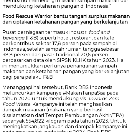
membahu memerangi masalah sampah makanan dan
mendukung ketahanan pangan di Indonesia.”
Food Rescue Warrior bantu tangani surplus makanan
dan ciptakan ketahanan pangan yang berkelanjutan
Pusat perniagaan termasuk industri
food and
beverage
(F&B) seperti hotel, restoran, dan kafe
berkontribusi sekitar 17,8 persen pada sampah di
Indonesia, setelah sampah rumah tangga sebesar
38,8 persen dan pasar tradisional 20,6 persen
berdasarkan data oleh SIPSN KLHK tahun 2023. Hal
ini menunjukkan perlunya penanganan sampah
makanan dan ketahanan pangan yang berkelanjutan
bagi para pelaku F&B.
Menanggapi hal tersebut, Bank DBS Indonesia
meluncurkan kampanye #MakanTanpaSisa pada
tahun 2020 untuk mendukung visi
Towards Zero
Food Waste.
Kampanye ini telah menghasilkan
dampak makanan (makanan yang berhasil
diselamatkan dari Tempat Pembuangan Akhir/TPA)
sebanyak 554,822 kilogram pada tahun 2023. Untuk
meningkatkan jangkauan dan dampak kampanye ini