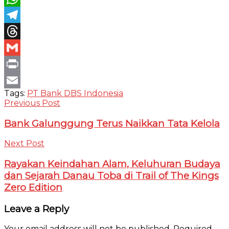
WhatsApp
Telegram
Threads
Gmail
Print
Tags:
PT Bank DBS Indonesia
Email
Previous Post
Bank Galunggung Terus Naikkan Tata Kelola
Next Post
Rayakan Keindahan Alam, Keluhuran Budaya
dan Sejarah Danau Toba di Trail of The Kings
Zero Edition
Leave a Reply
Your email address will not be published.
Required