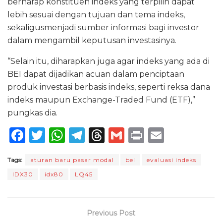
berharap konstituen indeks yang terpilih dapat
lebih sesuai dengan tujuan dan tema indeks,
sekaligusmenjadi sumber informasi bagi investor
dalam mengambil keputusan investasinya.
“Selain itu, diharapkan juga agar indeks yang ada di
BEI dapat dijadikan acuan dalam penciptaan
produk investasi berbasis indeks, seperti reksa dana
indeks maupun Exchange-Traded Fund (ETF),”
pungkas dia.
F
T
W
T
T
G
P
E
a
w
h
el
h
m
ri
m
Tags:
aturan baru pasar modal
bei
evaluasi indeks
c
it
a
e
re
ai
n
ai
IDX30
idx80
LQ45
e
te
ts
g
a
l
t
l
b
r
A
ra
d
o
p
m
s
Previous Post