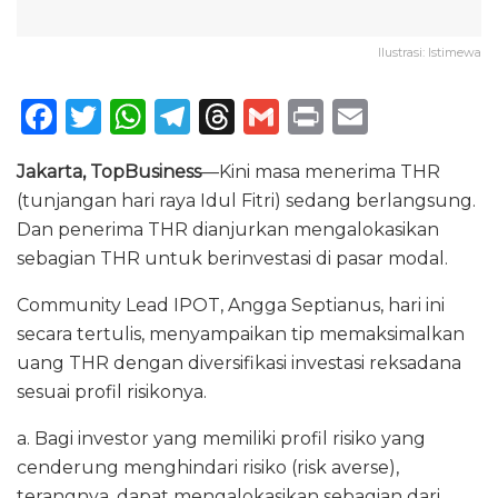
Ilustrasi: Istimewa
F
T
W
T
T
G
P
E
a
w
h
el
h
m
ri
m
Jakarta, TopBusiness
—Kini masa menerima THR
c
it
a
e
re
ai
n
ai
(tunjangan hari raya Idul Fitri) sedang berlangsung.
e
te
ts
g
a
l
t
l
Dan penerima THR dianjurkan mengalokasikan
b
r
A
ra
d
sebagian THR untuk berinvestasi di pasar modal.
o
p
m
s
Community Lead IPOT, Angga Septianus, hari ini
o
p
secara tertulis, menyampaikan tip memaksimalkan
k
uang THR dengan diversifikasi investasi reksadana
sesuai profil risikonya.
a. Bagi investor yang memiliki profil risiko yang
cenderung menghindari risiko (risk averse),
terangnya, dapat mengalokasikan sebagian dari