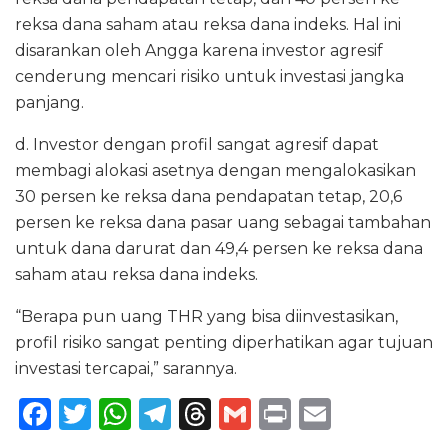
reksa dana saham atau reksa dana indeks. Hal ini
disarankan oleh Angga karena investor agresif
cenderung mencari risiko untuk investasi jangka
panjang.
d. Investor dengan profil sangat agresif dapat
membagi alokasi asetnya dengan mengalokasikan
30 persen ke reksa dana pendapatan tetap, 20,6
persen ke reksa dana pasar uang sebagai tambahan
untuk dana darurat dan 49,4 persen ke reksa dana
saham atau reksa dana indeks.
“Berapa pun uang THR yang bisa diinvestasikan,
profil risiko sangat penting diperhatikan agar tujuan
investasi tercapai,” sarannya.
F
T
W
T
T
G
P
E
a
w
h
el
h
m
ri
m