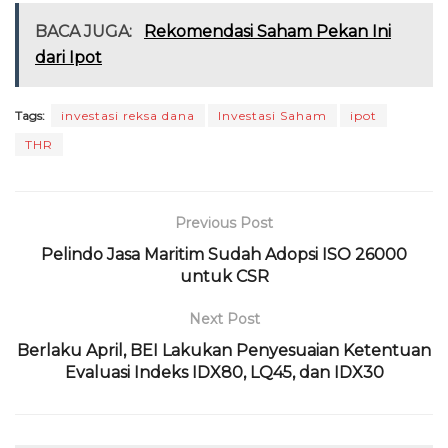
c
it
a
e
re
ai
n
ai
BACA JUGA:
Rekomendasi Saham Pekan Ini
e
te
ts
g
a
l
t
l
dari Ipot
b
r
A
ra
d
o
p
m
s
Tags:
investasi reksa dana
Investasi Saham
ipot
THR
o
p
k
Previous Post
Pelindo Jasa Maritim Sudah Adopsi ISO 26000
untuk CSR
Next Post
Berlaku April, BEI Lakukan Penyesuaian Ketentuan
Evaluasi Indeks IDX80, LQ45, dan IDX30