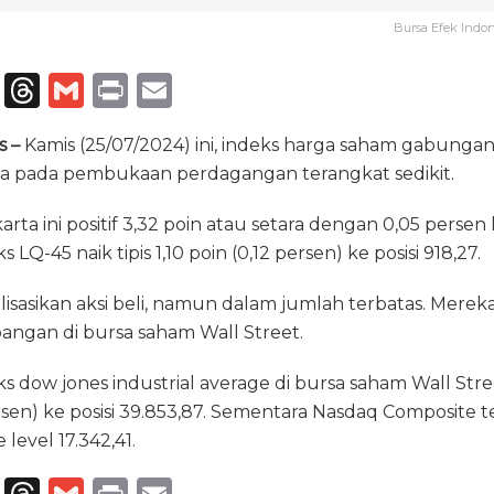
Bursa Efek Indo
T
T
G
P
E
el
h
m
ri
m
s –
Kamis (25/07/2024) ini, indeks harga saham gabungan
e
re
ai
n
ai
ia pada pembukaan perdagangan terangkat sedikit.
g
a
l
t
l
ra
d
rta ini positif 3,32 poin atau setara dengan 0,05 persen k
 LQ-45 naik tipis 1,10 poin (0,12 persen) ke posisi 918,27.
m
s
isasikan aksi beli, namun dalam jumlah terbatas. Mere
ngan di bursa saham Wall Street.
ks dow jones industrial average di bursa saham Wall Str
ersen) ke posisi 39.853,87. Sementara Nasdaq Composite t
 level 17.342,41.