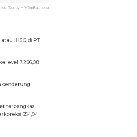
nesia (Rendy MR/TopBusiness)
 atau IHSG di PT
e level 7.266,08.
ka cenderung
eet terpangkas
erkoreksi 654,94