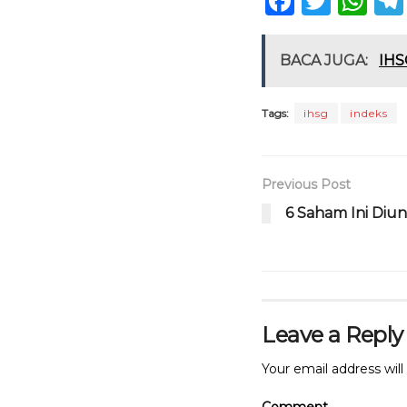
F
T
W
a
w
h
c
it
a
BACA JUGA:
IHS
e
te
ts
b
r
A
Tags:
ihsg
indeks
o
p
o
p
Previous Post
k
6 Saham Ini Diung
Leave a Reply
Your email address will