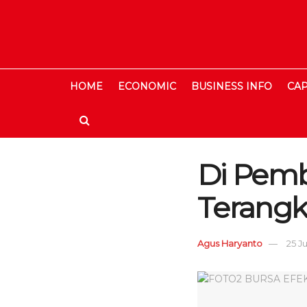
HOME
ECONOMIC
BUSINESS INFO
CAP
Di Pemb
Terangka
Agus Haryanto
25 Ju