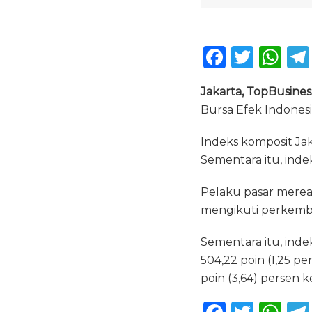
F
T
W
a
w
h
Jakarta, TopBusines
c
it
a
Bursa Efek Indones
e
te
ts
b
r
A
Indeks komposit Jaka
Sementara itu, indeks
o
p
o
p
Pelaku pasar mereal
k
mengikuti perkemba
Sementara itu, inde
504,22 poin (1,25 p
poin (3,64) persen ke