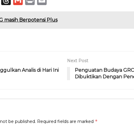
T
T
G
P
E
el
h
m
ri
m
e
re
ai
n
ai
G masih Berpotensi Plus
g
a
l
t
l
ra
d
m
s
Next Post
gulkan Analis di Hari Ini
Penguatan Budaya GRC 
Dibuktikan Dengan Pene
*
 not be published.
Required fields are marked