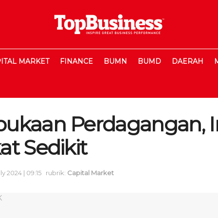
ITAL MARKET
FINANCE
BUMN
BUMD
DAERAH
ukaan Perdagangan, I
t Sedikit
ly 2024 | 09:15
rubrik:
Capital Market