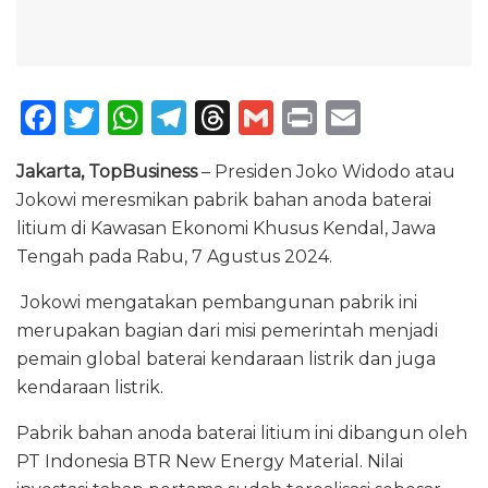
F
T
W
T
T
G
P
E
a
w
h
el
h
m
ri
m
Jakarta, TopBusiness
– Presiden Joko Widodo atau
c
it
a
e
re
ai
n
ai
Jokowi meresmikan pabrik bahan anoda baterai
e
te
ts
g
a
l
t
l
litium di Kawasan Ekonomi Khusus Kendal, Jawa
b
r
A
ra
d
Tengah pada Rabu, 7 Agustus 2024.
o
p
m
s
Jokowi mengatakan pembangunan pabrik ini
o
p
merupakan bagian dari misi pemerintah menjadi
k
pemain global baterai kendaraan listrik dan juga
kendaraan listrik.
Pabrik bahan anoda baterai litium ini dibangun oleh
PT Indonesia BTR New Energy Material. Nilai