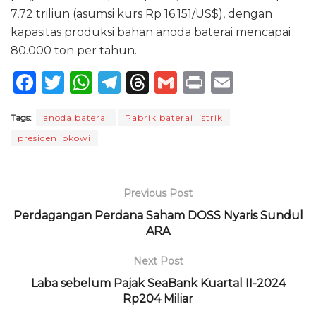
7,72 triliun (asumsi kurs Rp 16.151/US$), dengan
kapasitas produksi bahan anoda baterai mencapai
80.000 ton per tahun.
F
T
W
T
T
G
P
E
a
w
h
el
h
m
ri
m
Tags:
anoda baterai
Pabrik baterai listrik
c
it
a
e
re
ai
n
ai
presiden jokowi
e
te
ts
g
a
l
t
l
b
r
A
ra
d
o
p
m
s
Previous Post
o
p
Perdagangan Perdana Saham DOSS Nyaris Sundul
ARA
k
Next Post
Laba sebelum Pajak SeaBank Kuartal II-2024
Rp204 Miliar