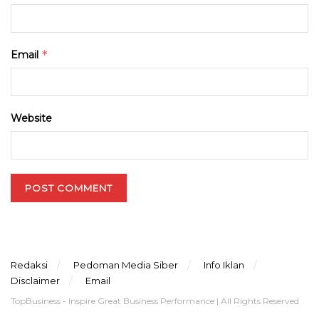
*
Email
Website
Redaksi
Pedoman Media Siber
Info Iklan
Disclaimer
Email
TopBusiness - Inspire Great Business Performance | All Rights Reserved