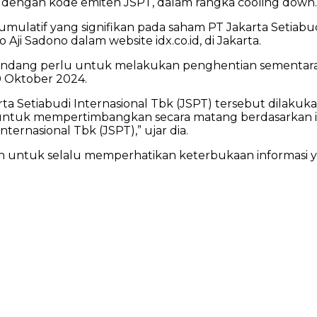
k dengan kode emiten JSPT, dalam rangka cooling down.
latif yang signifikan pada saham PT Jakarta Setiabudi
Aji Sadono dalam website idx.co.id, di Jakarta.
mandang perlu untuk melakukan penghentian sementara
0 Oktober 2024.
 Setiabudi Internasional Tbk (JSPT) tersebut dilakuka
ntuk mempertimbangkan secara matang berdasarkan in
ternasional Tbk (JSPT),” ujar dia.
an untuk selalu memperhatikan keterbukaan informasi y