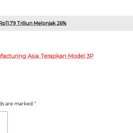
Rp11,79 Triliun Melonjak 26%
acturing Asia Terapkan Model 3P
lds are marked
*