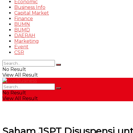
Economic
Business Info
Capital Market
Finance
BUMN
BUMD
DAERAH
Marketing
Event
CSR
No Result
View All Result
No Result
View All Result
Saham JSPT Disuspensi un