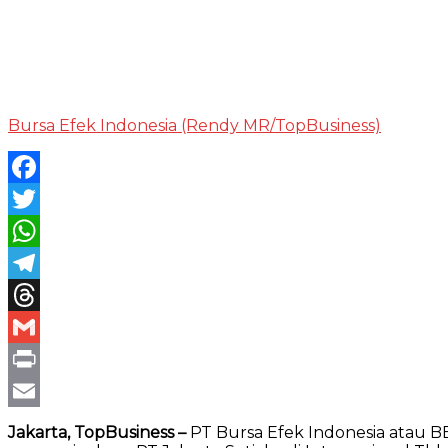
Bursa Efek Indonesia (Rendy MR/TopBusiness)
Facebook
Twitter
WhatsApp
Telegram
Threads
Gmail
Print
Email
Jakarta, TopBusiness –
PT Bursa Efek Indonesia atau