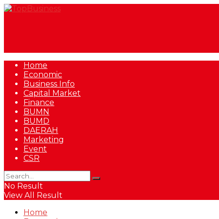
Home
Economic
Business Info
Capital Market
Finance
BUMN
BUMD
DAERAH
Marketing
Event
CSR
No Result
View All Result
Home