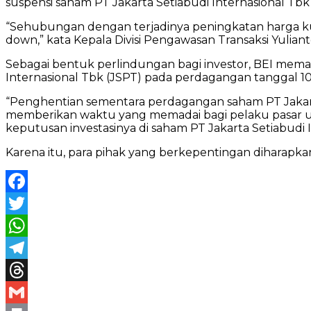
suspensi saham PT Jakarta Setiabudi Internasional Tb
“Sehubungan dengan terjadinya peningkatan harga kumu
down,” kata Kepala Divisi Pengawasan Transaksi Yulianto 
Sebagai bentuk perlindungan bagi investor, BEI me
Internasional Tbk (JSPT) pada perdagangan tanggal 1
“Penghentian sementara perdagangan saham PT Jakarta
memberikan waktu yang memadai bagi pelaku pasar u
keputusan investasinya di saham PT Jakarta Setiabudi In
Karena itu, para pihak yang berkepentingan diharapk
Facebook
Twitter
WhatsApp
Telegram
Threads