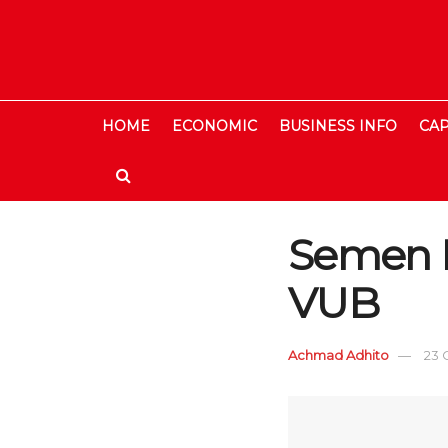
HOME
ECONOMIC
BUSINESS INFO
CAP
Semen P
VUB
Achmad Adhito
23 