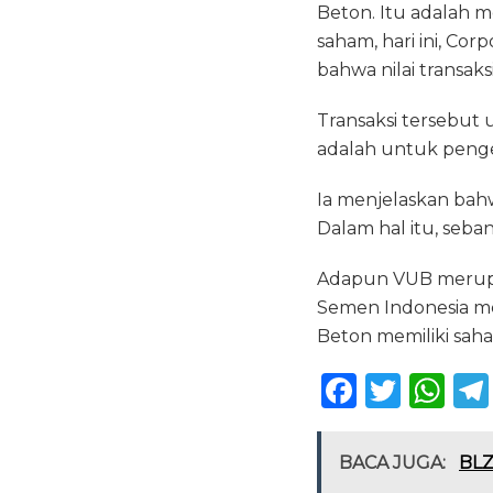
Beton. Itu adalah 
e
te
ts
saham, hari ini, Co
b
r
A
bahwa nilai transak
o
p
Transaksi tersebut 
o
p
adalah untuk pengem
k
Ia menjelaskan bahw
Dalam hal itu, seb
Adapun VUB merupak
Semen Indonesia me
Beton memiliki sah
F
T
W
a
w
h
c
it
a
BACA JUGA:
BLZ