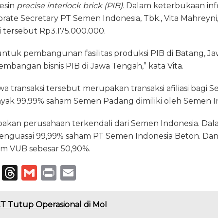
mesin
precise interlock brick (PIB).
Dalam keterbukaan inf
g
a
l
t
l
rporate Secretary PT Semen Indonesia, Tbk., Vita Mahreyn
ra
d
si tersebut Rp3.175.000.000.
m
s
untuk pembangunan fasilitas produksi PIB di Batang, Ja
bangan bisnis PIB di Jawa Tengah,” kata Vita.
a transaksi tersebut merupakan transaksi afiliasi bagi 
anyak 99,99% saham Semen Padang dimiliki oleh Semen I
an perusahaan terkendali dari Semen Indonesia. Dala
nguasai 99,99% saham PT Semen Indonesia Beton. Dan
am VUB sebesar 50,90%.
T
T
G
P
E
el
h
m
ri
m
e
re
ai
n
ai
T Tutup Operasional di MoI