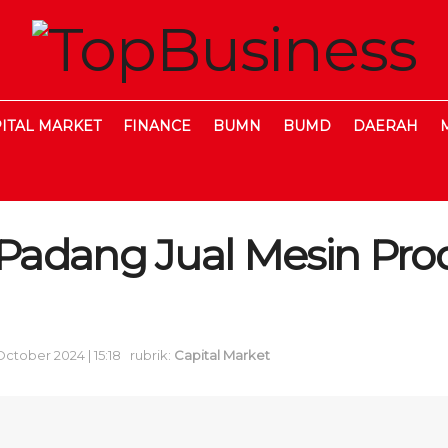
ITAL MARKET
FINANCE
BUMN
BUMD
DAERAH
adang Jual Mesin Prod
October 2024 | 15:18
rubrik:
Capital Market