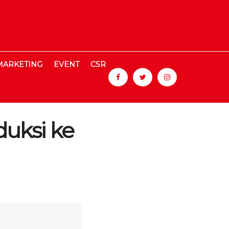
MARKETING
EVENT
CSR
uksi ke