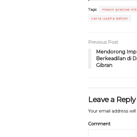
e
te
ts
b
r
A
Tags:
mesin precise int
o
p
varia usaha beton
o
p
k
Previous Post
Mendorong Imple
Berkeadilan di D
Gibran
Leave a Reply
Your email address will
Comment