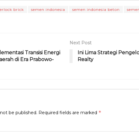
g
a
l
t
l
ra
d
erlock brick
semen indonesia
semen indonesia beton
seme
m
s
Next Post
mentasi Transisi Energi
Ini Lima Strategi Pengel
aerah di Era Prabowo-
Realty
*
 not be published.
Required fields are marked