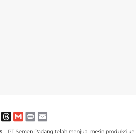
T
T
G
P
E
el
h
m
ri
m
s
— PT Semen Padang telah menjual mesin produksi ke 
e
re
ai
n
ai