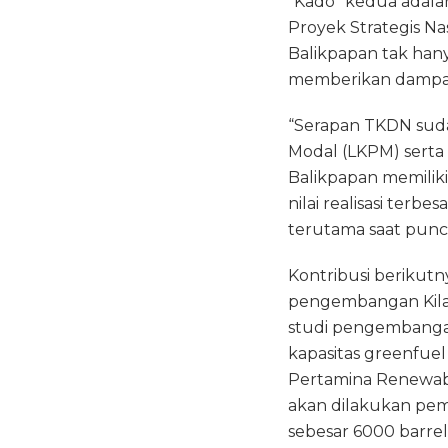
“Kado” kedua adalah
Proyek Strategis Na
Balikpapan tak han
memberikan dampak p
“Serapan TKDN suda
Modal (LKPM) serta 
Balikpapan memiliki n
nilai realisasi terb
terutama saat punca
Kontribusi berikutn
pengembangan Kilang
studi pengembangan 
kapasitas greenfuel
Pertamina Renewable
akan dilakukan pem
sebesar 6000 barrel