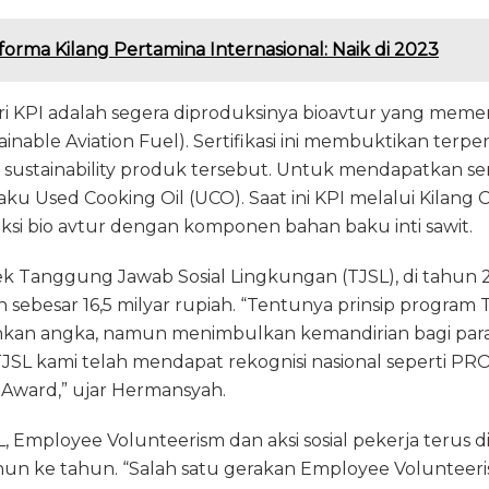
forma Kilang Pertamina Internasional: Naik di 2023
ri KPI adalah segera diproduksinya bioavtur yang meme
stainable Aviation Fuel). Sertifikasi ini membuktikan ter
t sustainability produk tersebut. Untuk mendapatkan sert
u Used Cooking Oil (UCO). Saat ini KPI melalui Kilang C
 bio avtur dengan komponen bahan baku inti sawit.
ek Tanggung Jawab Sosial Lingkungan (TJSL), di tahun 
sebesar 16,5 milyar rupiah. “Tentunya prinsip program 
an angka, namun menimbulkan kemandirian bagi para
JSL kami telah mendapat rekognisi nasional seperti 
 Award,” ujar Hermansyah.
, Employee Volunteerism dan aksi sosial pekerja terus 
hun ke tahun. “Salah satu gerakan Employee Volunteer