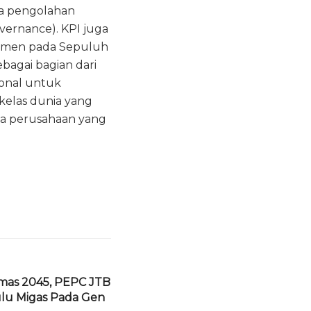
ma pengolahan
vernance). KPI juga
itmen pada Sepuluh
ebagai bagian dari
ional untuk
kelas dunia yang
ola perusahaan yang
Emas 2045, PEPC JTB
ulu Migas Pada Gen