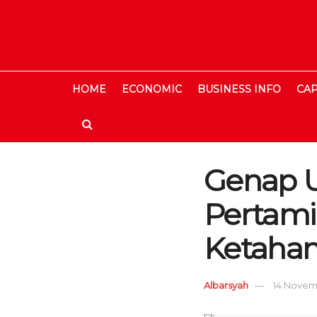
HOME
ECONOMIC
BUSINESS INFO
CAP
Genap Us
Pertami
Ketahan
Albarsyah
14 Novemb