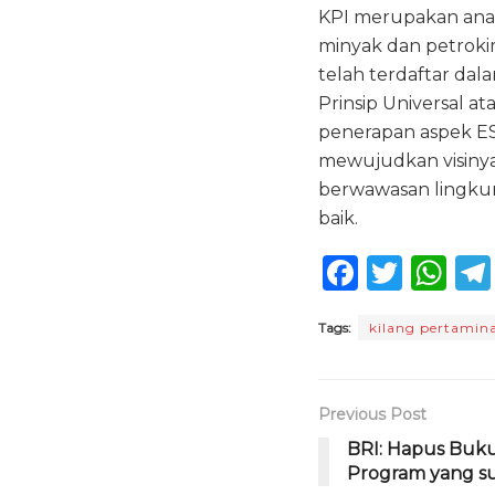
KPI merupakan ana
minyak dan petrokim
telah terdaftar da
Prinsip Universal at
penerapan aspek ESG
mewujudkan visinya
berwawasan lingkun
baik.
F
T
W
a
w
h
Tags:
kilang pertamina
c
it
a
e
te
ts
b
r
A
Previous Post
o
p
BRI: Hapus Buku
Program yang su
o
p