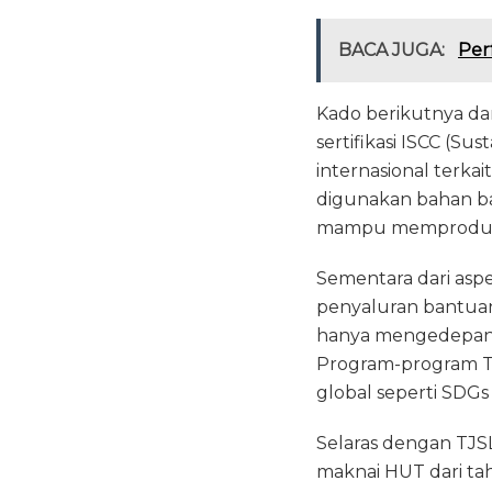
BACA JUGA:
Per
Kado berikutnya da
sertifikasi ISCC (Su
internasional terkai
digunakan bahan bak
mampu memproduksi
Sementara dari asp
penyaluran bantuan 
hanya mengedepank
Program-program T
global seperti SDGs
Selaras dengan TJSL
maknai HUT dari ta