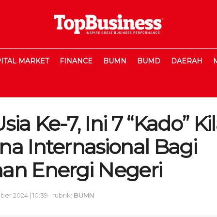
ITAL MARKET
FINANCE
BUMN
BUMD
DAERAH
ia Ke-7, Ini 7 “Kado” Ki
na Internasional Bagi
an Energi Negeri
er 2024 | 10:39
rubrik:
BUMN