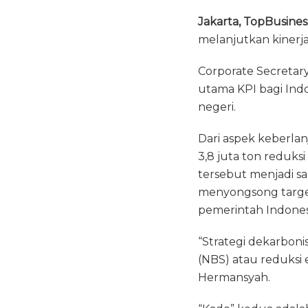
a
w
h
Jakarta, TopBusines
c
it
a
melanjutkan kinerja
e
te
ts
b
r
A
Corporate Secretar
o
p
utama KPI bagi In
negeri.
o
p
k
Dari aspek keberlan
3,8 juta ton reduks
tersebut menjadi sa
menyongsong targe
pemerintah Indones
“Strategi dekarbon
(NBS) atau reduksi
Hermansyah.