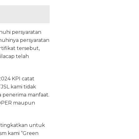
nuhi persyaratan
penuhinya persyaratan
ifikat tersebut,
ilacap telah
2024 KPI catat
TJSL kami tidak
 penerima manfaat.
PROPER maupun
ditingkatkan untuk
ism kami “Green