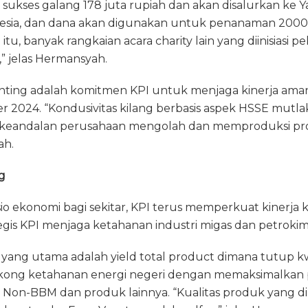
sukses galang 178 juta rupiah dan akan disalurkan ke 
nesia, dan dana akan digunakan untuk penanaman 200
 itu, banyak rangkaian acara charity lain yang diinisiasi p
” jelas Hermansyah.
enting adalah komitmen KPI untuk menjaga kinerja aman
r 2024. “Kondusivitas kilang berbasis aspek HSSE mutl
keandalan perusahaan mengolah dan memproduksi prod
ah.
g
sio ekonomi bagi sekitar, KPI terus memperkuat kinerja ki
gis KPI menjaga ketahanan industri migas dan petrokimi
r yang utama adalah yield total product dimana tutup k
kong ketahanan energi negeri dengan memaksimalkan pr
 Non-BBM dan produk lainnya. “Kualitas produk yang dih