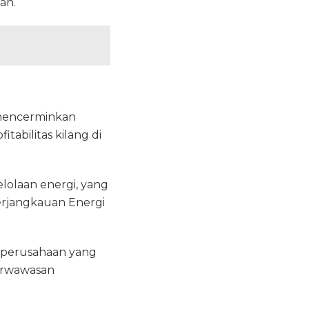
ah.
g mencerminkan
abilitas kilang di
olaan energi, yang
erjangkauan Energi
 perusahaan yang
berwawasan