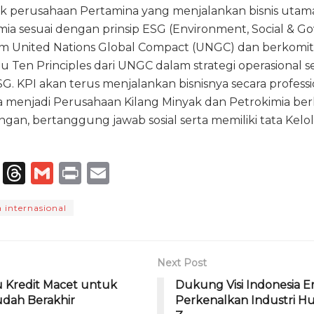
k perusahaan Pertamina yang menjalankan bisnis uta
ia sesuai dengan prinsip ESG (Environment, Social & Go
lam United Nations Global Compact (UNGC) dan berkom
au Ten Principles dari UNGC dalam strategi operasional s
. KPI akan terus menjalankan bisnisnya secara profess
 menjadi Perusahaan Kilang Minyak dan Petrokimia ber
gan, bertanggung jawab sosial serta memiliki tata Kel
T
T
G
P
E
el
h
m
ri
m
 internasional
e
re
ai
n
ai
g
a
l
t
l
ra
d
Next Post
m
s
 Kredit Macet untuk
Dukung Visi Indonesia 
dah Berakhir
Perkenalkan Industri H