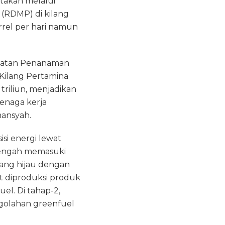
ptakan melalui
 (RDMP) di kilang
rrel per hari namun
giatan Penanaman
 Kilang Pertamina
 triliun, menjadikan
 tenaga kerja
mansyah.
si energi lewat
 tengah memasuki
ilang hijau dengan
at diproduksi produk
el. Di tahap-2,
ngolahan greenfuel