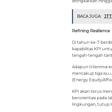
ditingkatkan hingga
BACA JUGA:
JTT
Refining Resilience
Di tahun ke-7 berd
kapabilitas KPI unt
tengah-tengah tant
Adapun trilemma en
mencakup tiga isu 
(Energy Equity/Affor
KPI akan terus me
berorientasi pada l
lingkungan, tutup