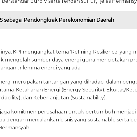
 berstandar Euro V serta rendah sulfur,” jelas Hermansy
S sebagai Pendongkrak Perekonomian Daerah
irinya, KPI mengangkat tema ‘Refining Resilience’ yan
uk mengolah sumber daya energi guna menciptakan profit
angan trilemma energi yang ada.
ergi merupakan tantangan yang dihadapi dalam pengel
utama: Ketahanan Energi (Energy Security), Ekuitas/Ket
dability), dan Keberlanjutan (Sustainability).
njaga komitmen perusahaan untuk bertumbuh menjadi
aba dengan menjalankan bisnis yang sustainable serta 
 Hermansyah.