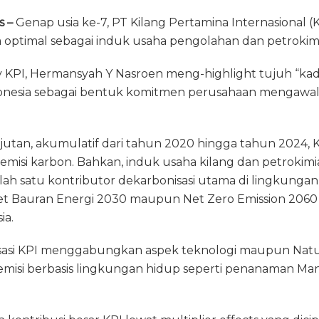
el
h
m
ri
m
s –
e
Genap usia ke-7, PT Kilang Pertamina Internasional (K
re
ai
n
ai
 optimal sebagai induk usaha pengolahan dan petrokimia
g
a
l
t
l
ra
d
y KPI, Hermansyah Y Nasroen meng-highlight tujuh “kad
m
s
donesia sebagai bentuk komitmen perusahaan mengawal
jutan, akumulatif dari tahun 2020 hingga tahun 2024, 
i emisi karbon. Bahkan, induk usaha kilang dan petrokim
lah satu kontributor dekarbonisasi utama di lingkunga
t Bauran Energi 2030 maupun Net Zero Emission 2060
ia.
isasi KPI menggabungkan aspek teknologi maupun Natu
 emisi berbasis lingkungan hidup seperti penanaman Ma