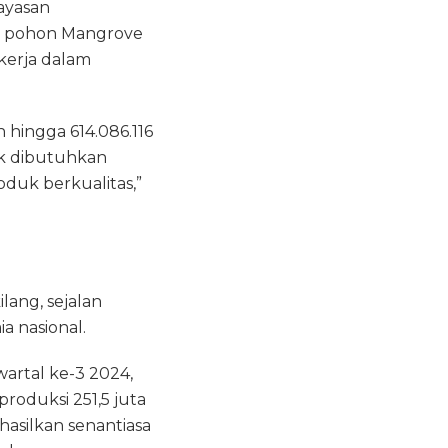
Yayasan
0 pohon Mangrove
ekerja dalam
 hingga 614.086.116
ak dibutuhkan
uk berkualitas,”
lang, sejalan
a nasional.
wartal ke-3 2024,
oduksi 251,5 juta
asilkan senantiasa