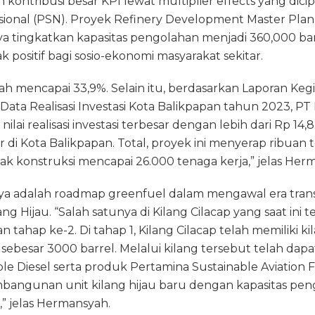
 kontribusi besar KPI lewat multiplier effects yang dici
sional (PSN). Proyek Refinery Development Master Plan
ya tingkatkan kapasitas pengolahan menjadi 360,000 ba
ositif bagi sosio-ekonomi masyarakat sekitar.
h mencapai 33,9%. Selain itu, berdasarkan Laporan Ke
Data Realisasi Investasi Kota Balikpapan tahun 2023, PT
ilai realisasi investasi terbesar dengan lebih dari Rp 14,8
esar di Kota Balikpapan. Total, proyek ini menyerap ribuan
k konstruksi mencapai 26.000 tenaga kerja,” jelas Her
ya adalah roadmap greenfuel dalam mengawal era transi
 Hijau. “Salah satunya di Kilang Cilacap yang saat ini
tahap ke-2. Di tahap 1, Kilang Cilacap telah memiliki k
 sebesar 3000 barrel. Melalui kilang tersebut telah dap
 Diesel serta produk Pertamina Sustainable Aviation Fu
bangunan unit kilang hijau baru dengan kapasitas pe
,” jelas Hermansyah.