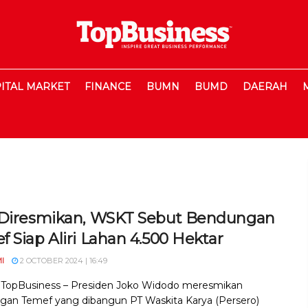
ITAL MARKET
FINANCE
BUMN
BUMD
DAERAH
 Diresmikan, WSKT Sebut Bendungan
 Siap Aliri Lahan 4.500 Hektar
I
2 OCTOBER 2024 | 16:49
, TopBusiness – Presiden Joko Widodo meresmikan
an Temef yang dibangun PT Waskita Karya (Persero)