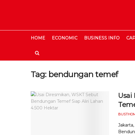
HOME
ECONOMIC
BUSINESS INFO
CAP
Tag:
bendungan temef
Usai
Temef
BUSTHOM
Jakarta
Bendung